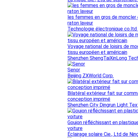
les femmes en gros de moncler e
raton laveur
Technologie électronique co.ltd
Voyage national de loisirs de m
tissu européen et américain
Shenzhen ShengTaiXinLong Tech
Senor
Beijing ZXWorld Corp.
Bilatéral extérieur fait sur com
conception imprimé
Shenzhen City Dingrun Light Text
Goujon réfléchissant en plastique
voiture
Éclairage solaire Cie., Ltd de Ni