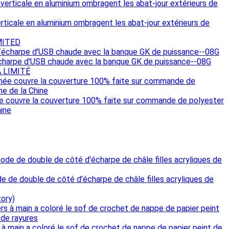
rticale en aluminium ombragent les abat-jour extérieurs de
MITED
charpe d'USB chaude avec la banque GK de puissance--08G
A LIMITÉ
ée couvre la couverture 100% faite sur commande de polyester
hine
de double de côté d'écharpe de châle filles acryliques de
tory)
 à main a coloré le sof de crochet de nappe de papier peint de