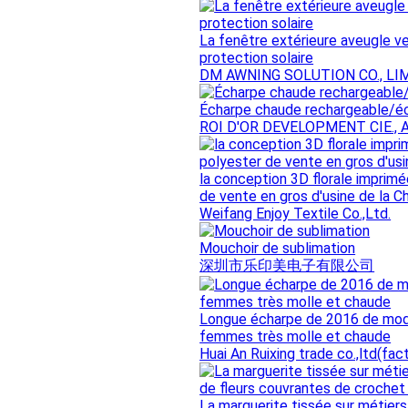
La fenêtre extérieure aveugle ve
protection solaire
DM AWNING SOLUTION CO., LI
Écharpe chaude rechargeable/é
ROI D'OR DEVELOPMENT CIE., 
la conception 3D florale imprim
de vente en gros d'usine de la C
Weifang Enjoy Textile Co.,Ltd.
Mouchoir de sublimation
深圳市乐印美电子有限公司
Longue écharpe de 2016 de mode 
femmes très molle et chaude
Huai An Ruixing trade co.,ltd(fac
La marguerite tissée sur métiers