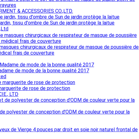
 rayures
MENT & ACCESSORIES CO.,LTD.
ardin, tissu d'ombre de Sun de jardin protège la laitue
,Ltd
e masques chirurgicaux de respirateur de masque de poussière de
ical frais de couverture
Madame de mode de la bonne qualité 2017
ted
arguerite de rose de protection
IE., LTD
 de polyester de conception d'ODM de couleur verte pour la