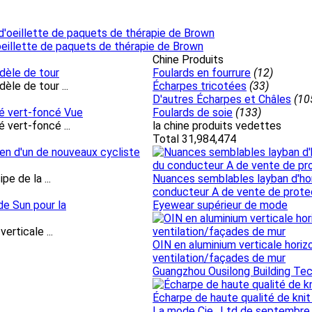
eillette de paquets de thérapie de Brown
Chine Produits
dèle de tour
Foulards en fourrure
(12)
le de tour ...
Écharpes tricotées
(33)
D'autres Écharpes et Châles
(10
cé vert-foncé Vue
Foulards de soie
(133)
 vert-foncé ...
la chine produits vedettes
Total 31,984,474
 d'un de nouveaux cycliste
e de la ...
Nuances semblables layban d'h
conducteur A de vente de prote
de Sun pour la
Eyewear supérieur de mode
rticale ...
OIN en aluminium verticale hori
ventilation/façades de mur
Guangzhou Ousilong Building Tec
Écharpe de haute qualité de kn
La mode Cie., Ltd de septembre