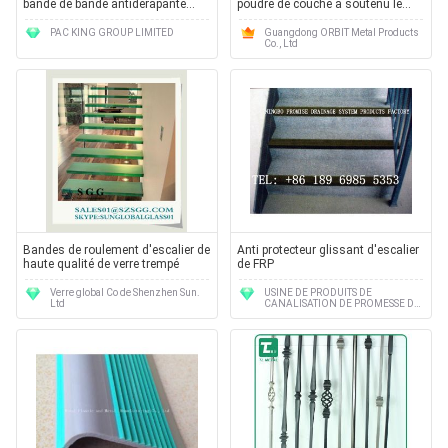
bande de bande antidérapante
poudre de couche a soutenu le
synthétique jaune noire de NO--
plancher de mezzanine avec des
glissement pour des escaliers
passages couverts
PAC KING GROUP LIMITED
Guangdong ORBIT Metal Products
Co., Ltd
Bandes de roulement d'escalier de
Anti protecteur glissant d'escalier
haute qualité de verre trempé
de FRP
Verre global Co de Shenzhen Sun.
USINE DE PRODUITS DE
Ltd
CANALISATION DE PROMESSE DE
NINGBO