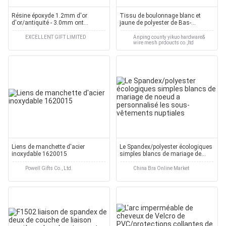
Résine époxyde 1.2mm d'or
Tissu de boulonnage blanc et
d'or/antiquité - 3.0mm ont
jaune de polyester de Bas-
personnalisé le tirant
élongation
EXCELLENT GIFT LIMITED
Anping county yikuo hardware&
wire mesh prdoucts co.,ltd
Liens de manchette d'acier
Le Spandex/polyester écologiques
inoxydable 1620015
simples blancs de mariage de
noeud a personnalisé les sous-
vêtements nuptiales
Powell Gifts Co., Ltd.
China Bra Online Market