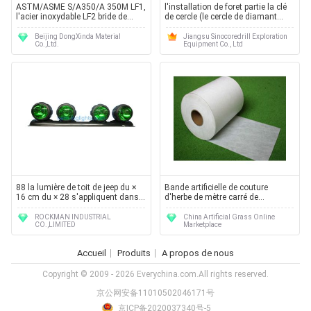
ASTM/ASME S/A350/A 350M LF1,
l'installation de foret partie la clé
l'acier inoxydable LF2 bride de
de cercle (le cercle de diamant
longues brides de cou de soudure
arrache des clés de cercle de
carbure enfermant des clés de
Beijing DongXinda Material
Jiangsu Sinocoredrill Exploration
Co.,Ltd.
Equipment Co., Ltd
cercle)
88 la lumière de toit de jeep du ×
Bande artificielle de couture
16 cm du × 28 s'appliquent dans
d'herbe de mètre carré de
4x4, SUV, jeep, camion, tracteur et
revêtement d'étang de tissu de
chariot de golf
résistance à l'eau pour la bande
ROCKMAN INDUSTRIAL
China Artificial Grass Online
CO.,LIMITED
Marketplace
commune
Accueil
Produits
A propos de nous
Copyright © 2009 - 2026 Everychina.com.All rights reserved.
京公网安备11010502046171号
京ICP备2020037340号-5