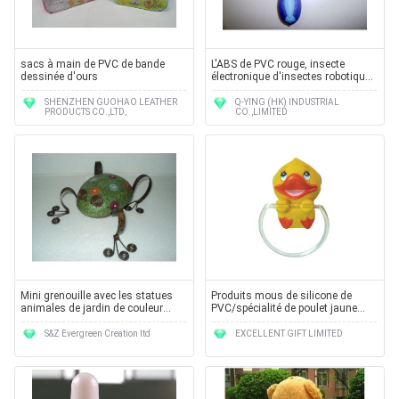
sacs à main de PVC de bande
L'ABS de PVC rouge, insecte
dessinée d'ours
électronique d'insectes robotiques
bleus et verts joue
SHENZHEN GUOHAO LEATHER
Q-YING (HK) INDUSTRIAL
PRODUCTS CO.,LTD,
CO.,LIMITED
Mini grenouille avec les statues
Produits mous de silicone de
animales de jardin de couleur
PVC/spécialité de poulet jaune
verte pour des jouets pour enfants
mignon à un prix usine
S&Z Evergreen Creation ltd
EXCELLENT GIFT LIMITED