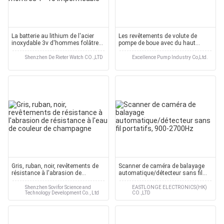
La batterie au lithium de l'acier
Les revêtements de volute de
inoxydable 3v d'hommes folâtre
pompe de boue avec du haut
l'atmosphère des montres 1 - 10
chrome allient le matériel
imperméable
Shenzhen De Rieter Watch CO.,LTD
Excellence Pump Industry Co,Ltd.
Gris, ruban, noir, revêtements de
Scanner de caméra de balayage
résistance à l'abrasion de
automatique/détecteur sans fil
résistance à l'eau de couleur de
portatifs, 900-2700Hz
champagne
Shenzhen Sovifor Science and
EASTLONGE ELECTRONICS(HK)
Technology Development Co., Ltd
CO.,LTD