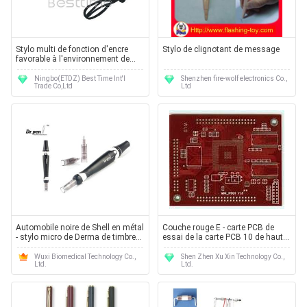
Stylo multi de fonction d'encre
Stylo de clignotant de message
favorable à l'environnement de
haute résistance avec le tournevis
MT6011
Ningbo(ETDZ) Best Time Int'l
Shenzhen fire-wolf electronics Co.,
Trade Co,Ltd
Ltd
Automobile noire de Shell en métal
Couche rouge E - carte PCB de
- stylo micro de Derma de timbre
essai de la carte PCB 10 de haute
avec la cartouche médicale
précision sans plomb
Wuxi Biomedical Technology Co.,
Shen Zhen Xu Xin Technology Co.,
Ltd.
Ltd.