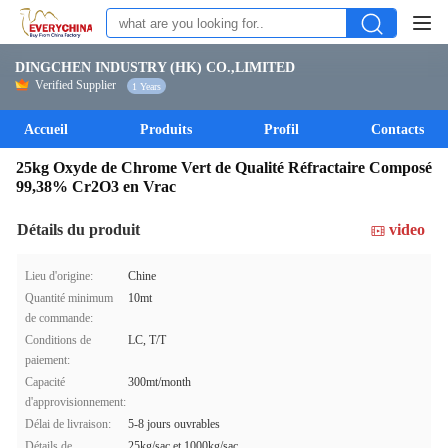
DINGCHEN INDUSTRY (HK) CO.,LIMITED
Verified Supplier
1 Years
Accueil
Produits
Profil
Contacts
25kg Oxyde de Chrome Vert de Qualité Réfractaire Composé
99,38% Cr2O3 en Vrac
Détails du produit
video
Lieu d'origine:
Chine
Quantité minimum
10mt
de commande:
Conditions de
LC, T/T
paiement:
Capacité
300mt/month
d'approvisionnement:
Délai de livraison:
5-8 jours ouvrables
Détails de
25kg/sac et 1000kg/sac