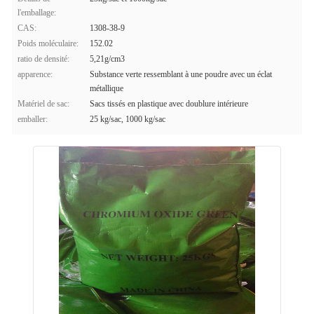
l'emballage:
CAS:
1308-38-9
Poids moléculaire:
152.02
ratio de densité:
5,21g/cm3
apparence:
Substance verte ressemblant à une poudre avec un éclat
métallique
Matériel de sac:
Sacs tissés en plastique avec doublure intérieure
emballer:
25 kg/sac, 1000 kg/sac