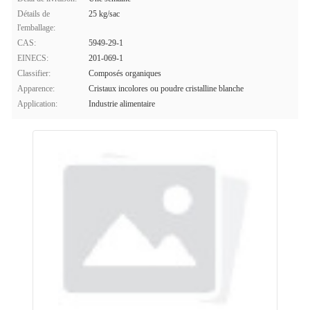
Détails de
25 kg/sac
l'emballage:
CAS:
5949-29-1
EINECS:
201-069-1
Classifier:
Composés organiques
Apparence:
Cristaux incolores ou poudre cristalline blanche
Application:
Industrie alimentaire