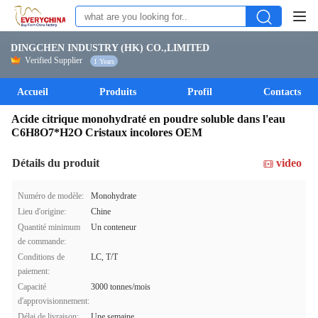
DINGCHEN INDUSTRY (HK) CO.,LIMITED
Verified Supplier
1 Years
Accueil
Produits
Profil
Contacts
Acide citrique monohydraté en poudre soluble dans l'eau
C6H8O7*H2O Cristaux incolores OEM
Détails du produit
video
Numéro de modèle:
Monohydrate
Lieu d'origine:
Chine
Quantité minimum
Un conteneur
de commande:
Conditions de
LC, T/T
paiement:
Capacité
3000 tonnes/mois
d'approvisionnement:
Délai de livraison:
Une semaine