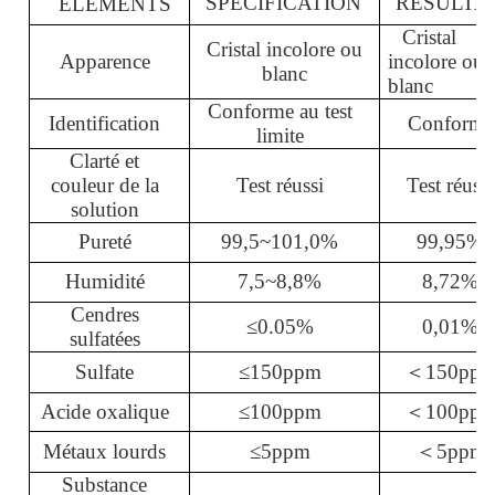
SPÉCIFICATION
RÉSULTA
ÉLÉMENTS
Cristal
Cristal incolore ou
Apparence
incolore ou
blanc
blanc
Conforme au test
Identification
Conforme
limite
Clarté et
couleur de la
Test réussi
Test réussi
solution
Pureté
99,5~101,0%
99,9
5
%
Humidité
7,5~
8,8
%
8,7
2
%
Cendres
≤
0.
05
%
0,01%
sulfatées
Sulfate
≤
150ppm
＜
150pp
Acide oxalique
≤
100ppm
＜
100pp
Métaux lourds
≤
5ppm
＜
5ppm
Substance