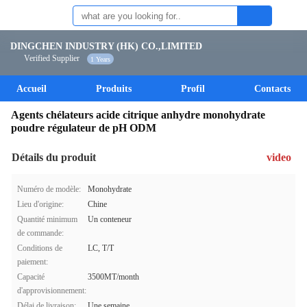
DINGCHEN INDUSTRY (HK) CO.,LIMITED
Verified Supplier
1 Years
Accueil
Produits
Profil
Contacts
Agents chélateurs acide citrique anhydre monohydrate
poudre régulateur de pH ODM
Détails du produit
video
Numéro de modèle:
Monohydrate
Lieu d'origine:
Chine
Quantité minimum
Un conteneur
de commande:
Conditions de
LC, T/T
paiement:
Capacité
3500MT/month
d'approvisionnement:
Délai de livraison:
Une semaine