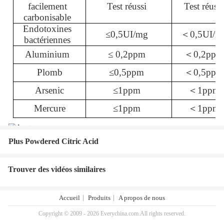
facilement
Test réussi
Test réussi
carbonisable
Endotoxines
≤
0,5UI/mg
＜
0,5UI/m
bactériennes
Aluminium
≤
0,2ppm
＜
0,2ppm
Plomb
≤
0,5ppm
＜
0,5ppm
Arsenic
≤
1ppm
＜
1ppm
Mercure
≤
1ppm
＜
1ppm
C6H8O7⋅H2Ocap
C sub 6 cap H sub
Plus Powdered Citric Acid
8 cap O sub 7
center dot cap H
sub 2 cap O
Trouver des vidéos similaires
Accueil
Produits
A propos de nous
Copyright © 2009 - 2026 Everychina.com.All rights reserved.