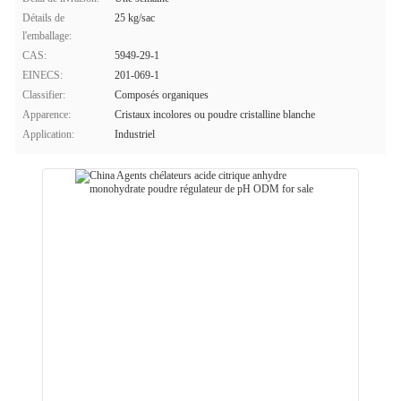
Détails de
25 kg/sac
l'emballage:
CAS:
5949-29-1
EINECS:
201-069-1
Classifier:
Composés organiques
Apparence:
Cristaux incolores ou poudre cristalline blanche
Application:
Industriel