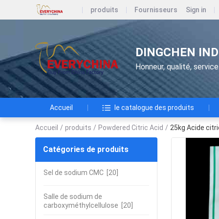
produits
Fournisseurs
Sign in
DINGCHEN IND
Honneur, qualité, service
Accueil
le catalogue des produits
Accueil
/
produits
/
Powdered Citric Acid
/
25kg Acide cit
Catégories de produits
Sel de sodium CMC
[20]
Salle de sodium de
carboxyméthylcellulose
[20]