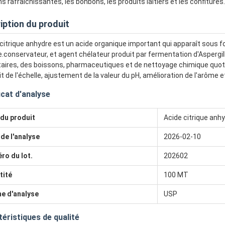
s rafraîchissantes, les bonbons, les produits laitiers et les confitures.
iption du produit
 citrique anhydre est un acide organique important qui apparaît sous 
.conservateur, et agent chélateur produit par fermentation d'Aspergillus
aires, des boissons, pharmaceutiques et de nettoyage chimique quot
ait de l'échelle, ajustement de la valeur du pH, amélioration de l'arôme 
icat d'analyse
du produit
Acide citrique anh
de l'analyse
2026-02-10
ro du lot.
202602
tité
100 MT
e d'analyse
USP
éristiques de qualité