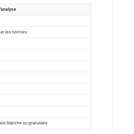
'analyse
er les normes
line blanche ou granulaire