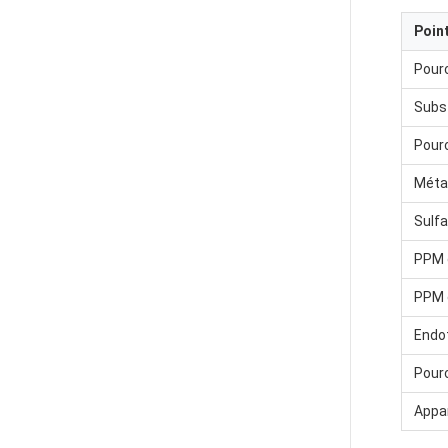
Poin
Pour
Subst
Pourc
Méta
Sulf
PPM d
PPM 
Endo
Pour
Appa