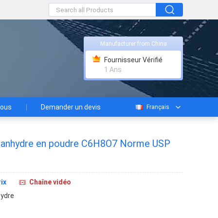
Manufacturer from China
Fournisseur Vérifié
1 Ans
nous
Demander un devis
Français
ue anhydre en poudre C6H8O7 Norme USP
ix
Chaîne vidéo
ydre