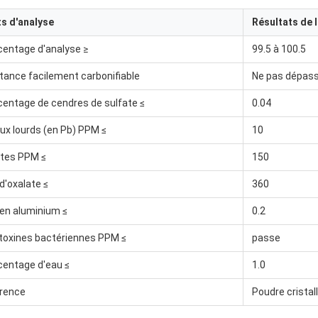
ts d'analyse
Résultats de l
centage d'analyse ≥
99.5 à 100.5
ance facilement carbonifiable
Ne pas dépass
entage de cendres de sulfate ≤
0.04
ux lourds (en Pb) PPM ≤
10
ates PPM ≤
150
'oxalate ≤
360
en aluminium ≤
0.2
toxines bactériennes PPM ≤
passe
centage d'eau ≤
1.0
rence
Poudre cristal