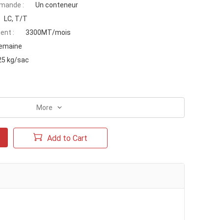
mande :
Un conteneur
LC, T/T
ent :
3300MT/mois
emaine
25 kg/sac
More
Add to Cart