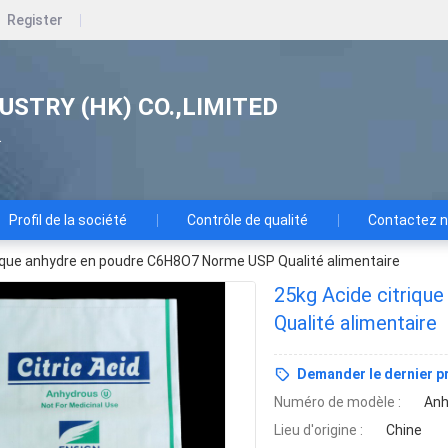
Register
USTRY (HK) CO.,LIMITED
.
Profil de la société
Contrôle de qualité
Contactez 
rique anhydre en poudre C6H8O7 Norme USP Qualité alimentaire
25kg Acide citriq
Qualité alimentaire
Demander le dernier pr
Numéro de modèle :
Anh
Lieu d'origine :
Chine