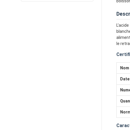
boisson
Descr
L'acide
blanche
aliment
le retr
Certif
Nom 
Date 
Numé
Quan
Norm
Caract