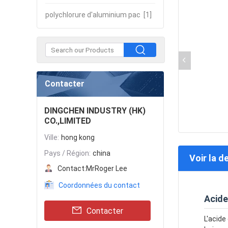
polychlorure d'aluminium pac
[1]
Contacter
DINGCHEN INDUSTRY (HK)
CO.,LIMITED
Ville:
hong kong
Pays / Région:
china
Voir la d
Contact:
MrRoger Lee
Coordonnées du contact
Acide
Contacter
L'acide