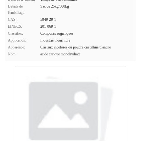
Détails de
Sac de 25kg/500kg
l'emballage:
CAS:
5949-29-1
EINECS:
201-069-1
Classifier:
Composés organiques
Application:
Industrie, nourriture
Apparence:
Cristaux incolores ou poudre cristalline blanche
Nom:
acide citrique monohydraté