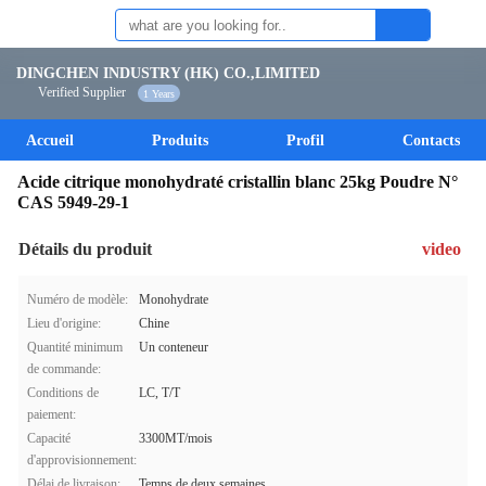
DINGCHEN INDUSTRY (HK) CO.,LIMITED
Verified Supplier
1 Years
Accueil
Produits
Profil
Contacts
Acide citrique monohydraté cristallin blanc 25kg Poudre N°
CAS 5949-29-1
Détails du produit
video
Numéro de modèle:
Monohydrate
Lieu d'origine:
Chine
Quantité minimum
Un conteneur
de commande:
Conditions de
LC, T/T
paiement:
Capacité
3300MT/mois
d'approvisionnement:
Délai de livraison:
Temps de deux semaines