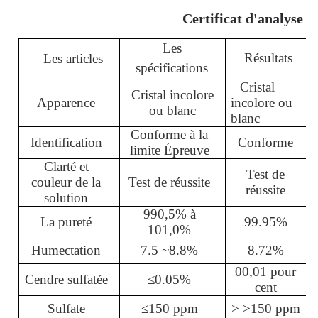
Certificat d'analyse
Les
Résultats
Les articles
spécifications
Cristal
Cristal incolore
Apparence
incolore ou
ou blanc
blanc
Conforme à la
Identification
Conforme
limite Épreuve
Clarté et
Test de
couleur de la
Test de réussite
réussite
solution
990,5% à
La pureté
99.9
5
%
101,0%
Humectation
7.5 ~
8.8
%
8.7
2
%
00,01 pour
Cendre sulfatée
≤
0.
05
%
cent
Sulfate
≤
150 ppm
> >
150 ppm