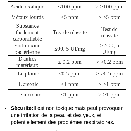
Acide oxalique
≤
100 ppm
> >
100 ppm
Métaux lourds
≤
5 ppm
> >
5 ppm
Substance
Test de
facilement
Test de réussite
réussite
carbonifiable
Endotoxine
> >
00, 5
≤
00, 5 UI/mg
bactérienne
UI/mg
D'autres
≤
0.2 ppm
> >
0.2 ppm
matériaux
Le plomb
≤
0.5 ppm
> >
0.5 ppm
L'arsenic
≤
1 ppm
> >
1 ppm
Le mercure
≤
1 ppm
> >
1 ppm
Sécurité:
Il est non toxique mais peut provoquer
une irritation de la peau et des yeux, et
potentiellement des problèmes respiratoires.