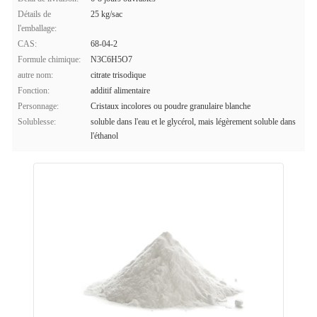
Détails de
25 kg/sac
l'emballage:
CAS:
68-04-2
Formule chimique:
N3C6H5O7
autre nom:
citrate trisodique
Fonction:
additif alimentaire
Personnage:
Cristaux incolores ou poudre granulaire blanche
Solublesse:
soluble dans l'eau et le glycérol, mais légèrement soluble dans
l'éthanol