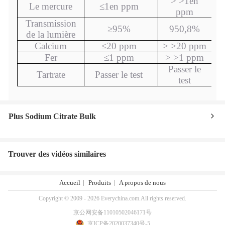
> >
1
en
Le mercure
≤
1
en ppm
ppm
Transmission
≥
95%
950,8%
de la lumière
Calcium
≤
20 ppm
> >
20 ppm
Fer
≤
1 ppm
> >
1 ppm
Passer le
Tartrate
Passer le test
test
Plus Sodium Citrate Bulk
Trouver des vidéos similaires
Accueil
Produits
A propos de nous
Copyright © 2009 - 2026 Everychina.com.All rights reserved.
京公网安备11010502046171号
京ICP备2020037340号-5