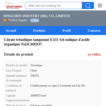
DINGCHEN INDUSTRY (HK) CO.,LIMITED
Verified Supplier
1 Years
Accueil
Produits
Profil
Contacts
Citrate trisodique tamponné E331 Sel sodique d'acide
organique Na3C6H5O7
Détails du produit
video
Numéro de modèle:
Trisodique
Lieu d'origine:
Chine
Quantité minimum
28MTS
de commande:
Conditions de
L'établissement est situé à l'extrémité nord de l'île.
paiement:
Capacité
2600MT/mois
d'approvisionnement:
Délai de livraison:
6-8 jours ouvrables