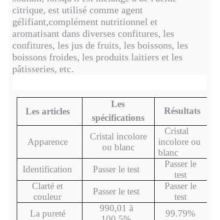
citrique, est utilisé comme agent
gélifiant,complément nutritionnel et
aromatisant dans diverses confitures, les
confitures, les jus de fruits, les boissons, les
boissons froides, les produits laitiers et les
pâtisseries, etc.
Les
Résultats
Les articles
spécifications
Cristal
Cristal incolore
Apparence
incolore ou
ou blanc
blanc
Passer le
Identification
Passer le test
test
Clarté et
Passer le
Passer le test
couleur
test
990,01 à
La pureté
99.79%
100,5%