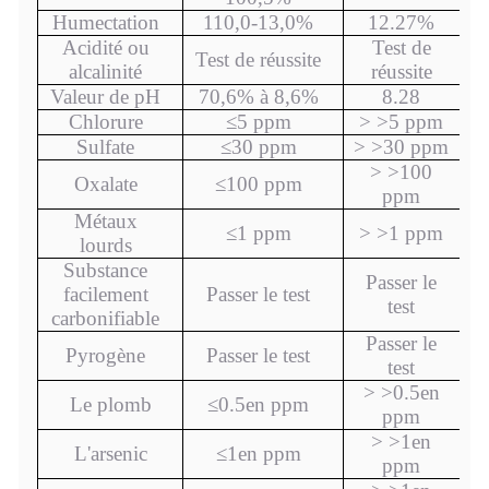
Humectation
110,0-13,0%
12.27%
Acidité ou
Test de
Test de réussite
alcalinité
réussite
Valeur de pH
70,6% à 8,6%
8.28
Chlorure
≤
5 ppm
> >
5 ppm
Sulfate
≤
30 ppm
> >
30 ppm
> >
10
0
Oxalate
≤
10
0 ppm
ppm
Métaux
≤
1 ppm
> >
1 ppm
lourds
Substance
Passer le
facilement
Passer le test
test
carbonifiable
Passer le
Pyrogène
Passer le test
test
> >
0.5
en
Le plomb
≤
0.5
en ppm
ppm
> >
1
en
L'arsenic
≤
1
en ppm
ppm