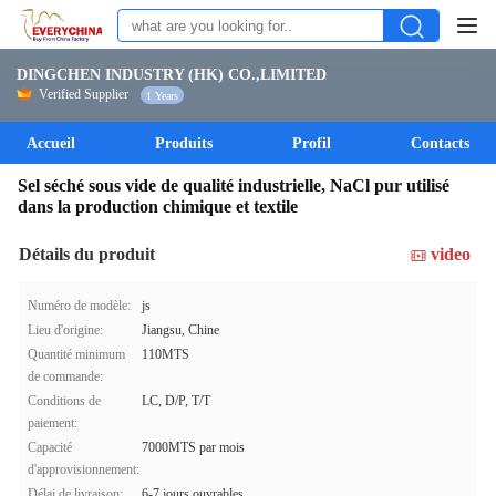
DINGCHEN INDUSTRY (HK) CO.,LIMITED
Verified Supplier
1 Years
Accueil
Produits
Profil
Contacts
Sel séché sous vide de qualité industrielle, NaCl pur utilisé
dans la production chimique et textile
Détails du produit
video
Numéro de modèle:
js
Lieu d'origine:
Jiangsu, Chine
Quantité minimum
110MTS
de commande:
Conditions de
LC, D/P, T/T
paiement:
Capacité
7000MTS par mois
d'approvisionnement:
Délai de livraison:
6-7 jours ouvrables