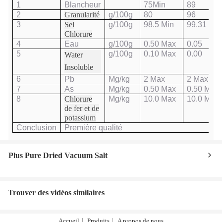
1
Blancheur
75Min
89
2
G
ranularité
g/100g
80
96
3
S
el
g/100g
98.5 Min
99.31
C
hlorure
4
Eau
g/100g
0.50 Max
0.05
5
g/100g
0.10 Max
0.00
W
ater
I
nsoluble
6
Pb
M
g/kg
2 Max
2 Max
7
As
M
g/kg
0.50 Max
0.50 Max
8
Chlorure
M
g/kg
10.0 Max
10.0 Max
de fer et de
potassium
Conclusion
Première qualité
Plus Pure Dried Vacuum Salt
Trouver des vidéos similaires
Accueil
Produits
A propos de nous