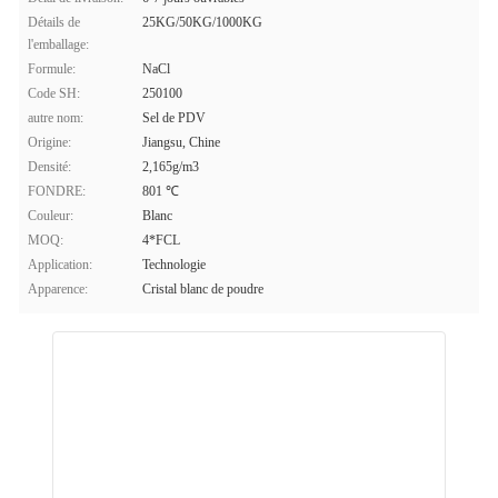
Détails de
25KG/50KG/1000KG
l'emballage:
Formule:
NaCl
Code SH:
250100
autre nom:
Sel de PDV
Origine:
Jiangsu, Chine
Densité:
2,165g/m3
FONDRE:
801 ℃
Couleur:
Blanc
MOQ:
4*FCL
Application:
Technologie
Apparence:
Cristal blanc de poudre