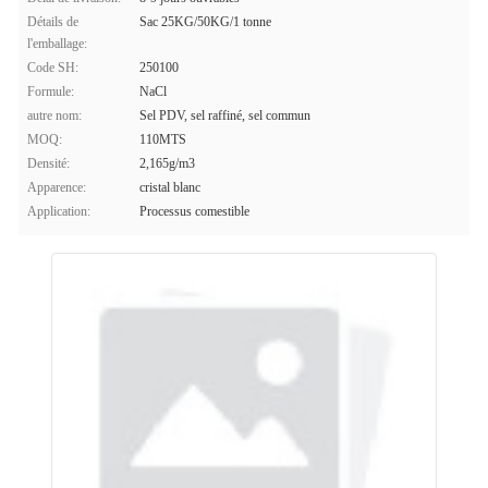
Détails de
Sac 25KG/50KG/1 tonne
l'emballage:
Code SH:
250100
Formule:
NaCl
autre nom:
Sel PDV, sel raffiné, sel commun
MOQ:
110MTS
Densité:
2,165g/m3
Apparence:
cristal blanc
Application:
Processus comestible