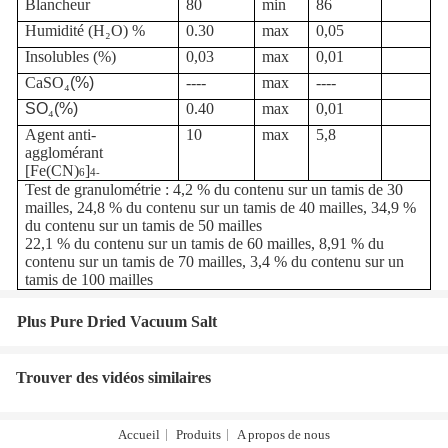
Blancheur
80
min
86
Humidité (H
₂
O) %
0.
3
0
max
0,0
5
Insolubles (%)
0,0
3
max
0,01
CaSO
₄
(%)
----
max
----
SO
₄
(%)
0.
4
0
max
0,0
1
Agent anti-
10
max
5,8
agglomérant
[Fe
(
CN)
]
6
4-
Test de granulométrie : 4,2 % du contenu sur un tamis de 30
mailles, 24,8 % du contenu sur un tamis de 40 mailles, 34,9 %
du contenu sur un tamis de 50 mailles
22,1 % du contenu sur un tamis de 60 mailles, 8,91 % du
contenu sur un tamis de 70 mailles, 3,4 % du contenu sur un
tamis de 100 mailles
Plus Pure Dried Vacuum Salt
Trouver des vidéos similaires
Accueil
Produits
A propos de nous