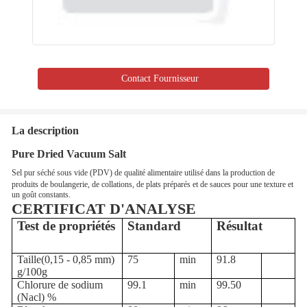
Contact Fournisseur
La description
Pure Dried Vacuum Salt
Sel pur séché sous vide (PDV) de qualité alimentaire utilisé dans la production de
produits de boulangerie, de collations, de plats préparés et de sauces pour une texture et
un goût constants.
CERTIFICAT D'ANALYSE
Test de propriétés
Standard
Résultat
Taille
(
0,15 - 0,85 mm
)
75
min
9
1.
8
g/100g
Chlorure de sodium
99.
1
min
99.
50
(Nacl) %