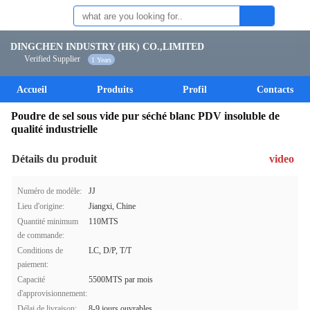
DINGCHEN INDUSTRY (HK) CO.,LIMITED
Verified Supplier
1 Years
Accueil
Produits
Profil
Contacts
Poudre de sel sous vide pur séché blanc PDV insoluble de
qualité industrielle
Détails du produit
video
Numéro de modèle:
JJ
Lieu d'origine:
Jiangxi, Chine
Quantité minimum
110MTS
de commande:
Conditions de
LC, D/P, T/T
paiement:
Capacité
5500MTS par mois
d'approvisionnement:
Délai de livraison:
8-9 jours ouvrables