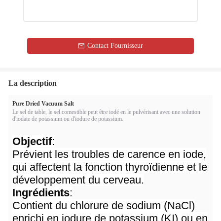
Contact Fournisseur
La description
Pure Dried Vacuum Salt
Le sel de table, le sel comestible peut être iodé en le pulvérisant avec une solution
d'iodate de potassium ou d'iodure de potassium.
Objectif
:
Prévient les troubles de carence en iode,
qui affectent la fonction thyroïdienne et le
développement du cerveau.
Ingrédients
:
Contient du chlorure de sodium (NaCl)
enrichi en iodure de potassium (KI) ou en