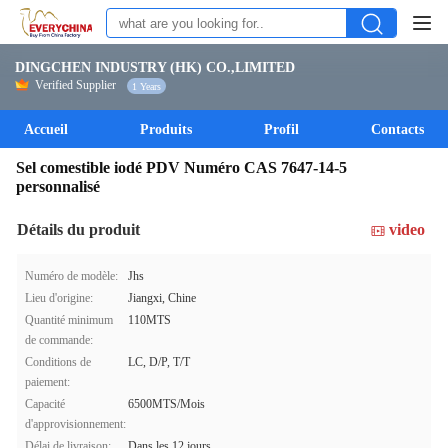
DINGCHEN INDUSTRY (HK) CO.,LIMITED
Verified Supplier
1 Years
Accueil
Produits
Profil
Contacts
Sel comestible iodé PDV Numéro CAS 7647-14-5
personnalisé
Détails du produit
video
Numéro de modèle:
Jhs
Lieu d'origine:
Jiangxi, Chine
Quantité minimum
110MTS
de commande:
Conditions de
LC, D/P, T/T
paiement:
Capacité
6500MTS/Mois
d'approvisionnement:
Délai de livraison:
Dans les 12 jours