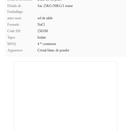
Détails de
Sac 25KG/50KG/1 tonne
l'emballage:
autre nom:
sel de table
Formule:
NaCl
Code SH:
250100
Taper:
Iodate
MOQ:
4 * conteneur
Apparence:
Cristal blanc de poudre