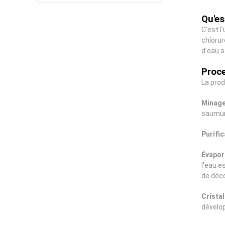
Qu'es
C'est l
chlorur
d'eau s
Proce
La prod
Minage
saumur
Purific
Évapor
l'eau e
de déco
Cristal
dévelo