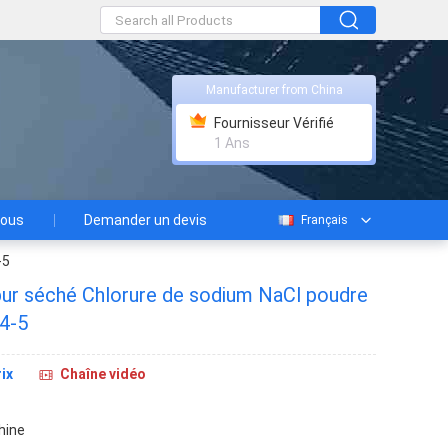
Manufacturer from China
Fournisseur Vérifié
1 Ans
nous
Demander un devis
Français
-5
pur séché Chlorure de sodium NaCl poudre
4-5
ix
Chaîne vidéo
Chine