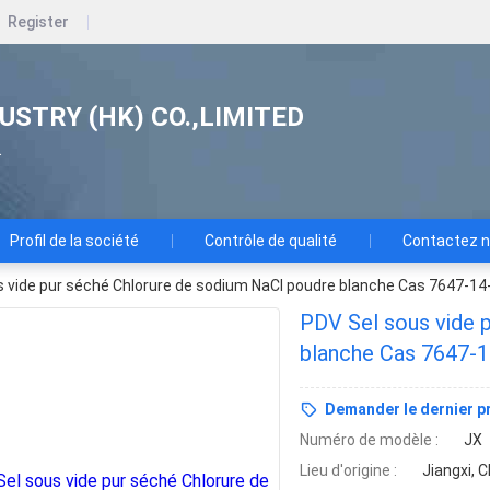
Register
USTRY (HK) CO.,LIMITED
.
Profil de la société
Contrôle de qualité
Contactez 
 vide pur séché Chlorure de sodium NaCl poudre blanche Cas 7647-14
PDV Sel sous vide 
blanche Cas 7647-1
Demander le dernier pr
Numéro de modèle :
JX
Lieu d'origine :
Jiangxi, 