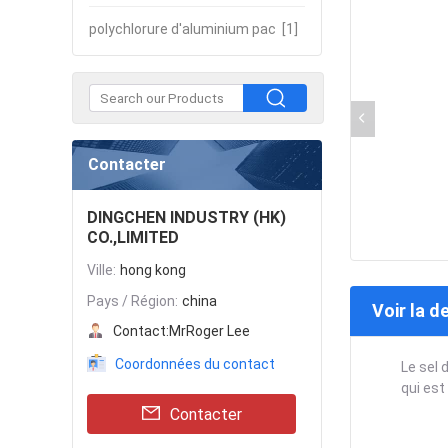
polychlorure d'aluminium pac
[1]
Contacter
DINGCHEN INDUSTRY (HK)
CO.,LIMITED
Ville:
hong kong
Pays / Région:
china
Voir la d
Contact:
MrRoger Lee
Coordonnées du contact
Le sel 
qui est
Contacter