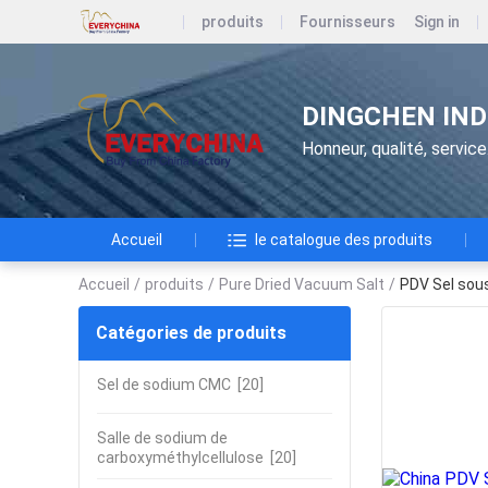
produits
Fournisseurs
Sign in
DINGCHEN IND
Honneur, qualité, service
Accueil
le catalogue des produits
Accueil
/
produits
/
Pure Dried Vacuum Salt
/
PDV Sel sous
Catégories de produits
Sel de sodium CMC
[20]
Salle de sodium de
carboxyméthylcellulose
[20]