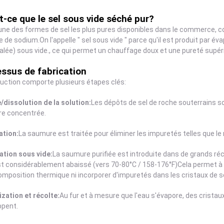
t-ce que le sel sous vide séché pur?
'une des formes de sel les plus pures disponibles dans le commerce,
e de sodium.On l'appelle " sel sous vide " parce qu'il est produit par év
alée) sous vide., ce qui permet un chauffage doux et une pureté supér
ssus de fabrication
uction comporte plusieurs étapes clés:
/dissolution de la solution:
Les dépôts de sel de roche souterrains so
e concentrée.
ation:
La saumure est traitée pour éliminer les impuretés telles que le
ation sous vide:
La saumure purifiée est introduite dans de grands réci
st considérablement abaissé (vers 70-80°C / 158-176°F)Cela permet à
mposition thermique ni incorporer d'impuretés dans les cristaux de se
ization et récolte:
Au fur et à mesure que l'eau s'évapore, des crista
ppent.