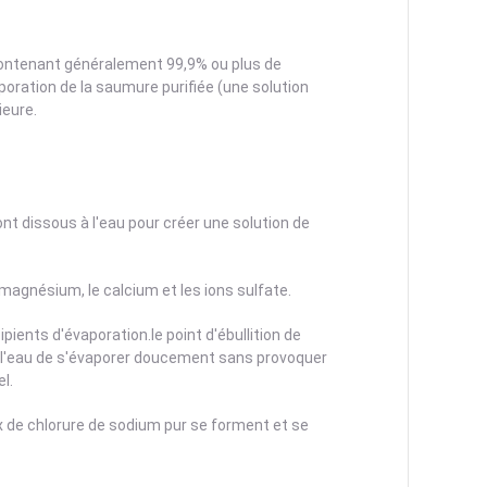
 contenant généralement 99,9% ou plus de
aporation de la saumure purifiée (une solution
ieure.
nt dissous à l'eau pour créer une solution de
 magnésium, le calcium et les ions sulfate.
pients d'évaporation.le point d'ébullition de
 l'eau de s'évaporer doucement sans provoquer
l.
ux de chlorure de sodium pur se forment et se