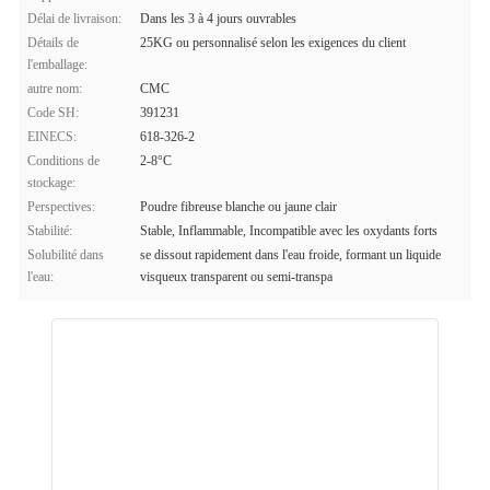
Délai de livraison:
Dans les 3 à 4 jours ouvrables
Détails de
25KG ou personnalisé selon les exigences du client
l'emballage:
autre nom:
CMC
Code SH:
391231
EINECS:
618-326-2
Conditions de
2-8°C
stockage:
Perspectives:
Poudre fibreuse blanche ou jaune clair
Stabilité:
Stable, Inflammable, Incompatible avec les oxydants forts
Solubilité dans
se dissout rapidement dans l'eau froide, formant un liquide
l'eau:
visqueux transparent ou semi-transpa