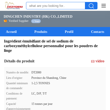
DINGCHEN INDUSTRY (HK) CO.,LIMITED
Verified Supplier
1 Years
Accueil
Produits
Profil
Contacts
Ingrédient émulsifiant de sel de sodium de
carboxyméthylcellulose personnalisé pour les poudres de
linge
Détails du produit
video
Numéro de modèle:
DT2000
Lieu d'origine:
Province du Shandong, Chine
Quantité minimum
1-2,5 TONNES
de commande:
Conditions de
LC, D/P, T/T
paiement:
Capacité
15 tonnes par jour
d'approvisionnement: