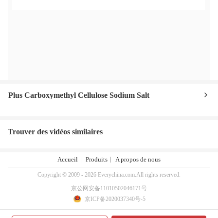
Plus Carboxymethyl Cellulose Sodium Salt
Trouver des vidéos similaires
Accueil
Produits
A propos de nous
Copyright © 2009 - 2026 Everychina.com.All rights reserved.
京公网安备11010502046171号
京ICP备2020037340号-5