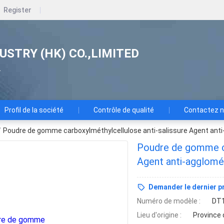
Register
USTRY (HK) CO.,LIMITED
.
Profil de la société
Contrôle de qualité
Contactez 
/
Poudre de gomme carboxylméthylcellulose anti-salissure Agent an
Poudre de gomme ca
Agent anti-agglom
Demander le dernier pr
Numéro de modèle :
DT
Lieu d'origine :
Province 