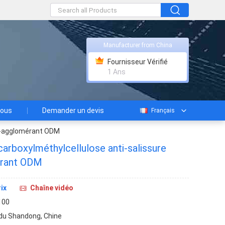
Manufacturer from China
Fournisseur Vérifié
1 Ans
nous
Demander un devis
Français
ti-agglomérant ODM
rboxylméthylcellulose anti-salissure
érant ODM
ix
Chaîne vidéo
100
du Shandong, Chine