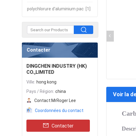
polychlorure d'aluminium pac
[1]
Contacter
DINGCHEN INDUSTRY (HK)
CO.,LIMITED
Ville:
hong kong
Pays / Région:
china
Voir la d
Contact:
MrRoger Lee
Coordonnées du contact
Carb
Contacter
Descr