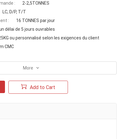
mande :
2-2,5TONNES
LC, D/P, T/T
ent :
16 TONNES par jour
n délai de 5 jours ouvrables
25KG ou personnalisé selon les exigences du client
ium CMC
More
Add to Cart