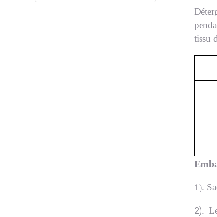
Déter
pendan
tissu 
Embal
1
)
. Sa
2)
. L