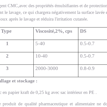
gent
CMC,
avec des propriétés émulsifiantes et de protecti
t le lavage, ce qui chargera négativement la surface lavée e
doux après le lavage et réduira l'irritation cutanée.
Type
Viscosité,
2
%, cps
DS
1
5
-
4
0
0.
5
-0.
7
2
10-40
0.
5
-0.
7
3
2000-3000
0.8-
0.9
lage et stockage :
c en papier kraft de 0,25 kg avec sac intérieur en PE
.
e produit de qualité pharmaceutique et alimentaire ne do