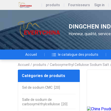
produits
Fournisseurs
Sign in
DINGCHEN IND
Honneur, qualité, service
Accueil
le catalogue des produits
Accueil
/
produits
/
Carboxymethyl Cellulose Sodium Salt
Catégories de produits
Sel de sodium CMC
[20]
Salle de sodium de
carboxyméthylcellulose
[20]