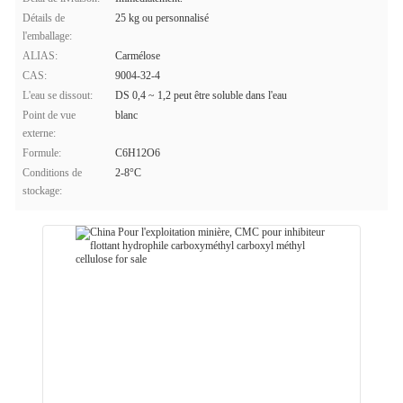
Détails de
25 kg ou personnalisé
l'emballage:
ALIAS:
Carmélose
CAS:
9004-32-4
L'eau se dissout:
DS 0,4 ~ 1,2 peut être soluble dans l'eau
Point de vue
blanc
externe:
Formule:
C6H12O6
Conditions de
2-8°C
stockage: