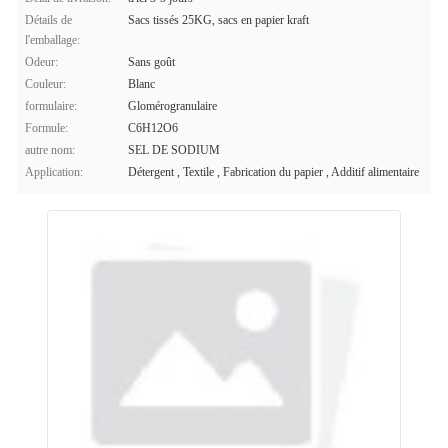
Détails de
Sacs tissés 25KG, sacs en papier kraft
l'emballage:
Odeur:
Sans goût
Couleur:
Blanc
formulaire:
Glomérogranulaire
Formule:
C6H12O6
autre nom:
SEL DE SODIUM
Application:
Détergent , Textile , Fabrication du papier , Additif alimentaire