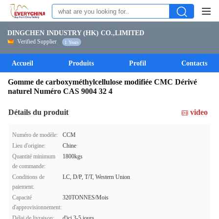
DINGCHEN INDUSTRY (HK) CO.,LIMITED
Verified Supplier
1 Years
Accueil
Produits
Profil
Contacts
Gomme de carboxyméthylcellulose modifiée CMC Dérivé
naturel Numéro CAS 9004 32 4
Détails du produit
video
Numéro de modèle:
CCM
Lieu d'origine:
Chine
Quantité minimum
1800kgs
de commande:
Conditions de
LC, D/P, T/T, Western Union
paiement:
Capacité
320TONNES/Mois
d'approvisionnement:
Délai de livraison:
d'ici 3-5 jours