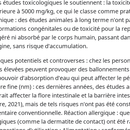
s études toxicologiques le soutiennent : la toxicit
rieure à 5000 mg/kg, ce qui le classe comme pra
nique : des études animales à long terme n'ont p
rmations congénitales ou de toxicité pour la rep
géré ni absorbé par le corps humain, passant dan
gine, sans risque d'accumulation.
sques potentiels et controverses : chez les person
s élevées peuvent provoquer des ballonnements o
ouvoir d'absorption d'eau qui peut affecter le pé
e fine (nm) : ces dernières années, des études a
ait affecter la flore intestinale et la barrière int
e, 2021), mais de tels risques n'ont pas été cons
ntaire conventionnelle. Réaction allergique : qu
giques (comme la dermatite de contact) ont été ra