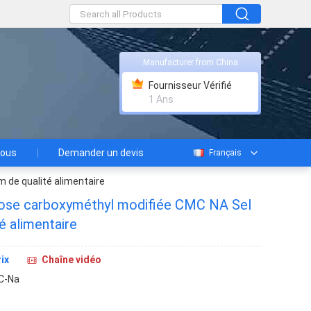
Manufacturer from China
Fournisseur Vérifié
1 Ans
nous
Demander un devis
Français
 de qualité alimentaire
ose carboxyméthyl modifiée CMC NA Sel
é alimentaire
ix
Chaîne vidéo
C-Na