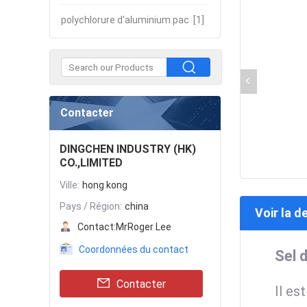
polychlorure d'aluminium pac
[1]
Contacter
DINGCHEN INDUSTRY (HK)
CO.,LIMITED
Ville:
hong kong
Pays / Région:
china
Voir la d
Contact:
MrRoger Lee
Coordonnées du contact
Sel 
Contacter
Il es