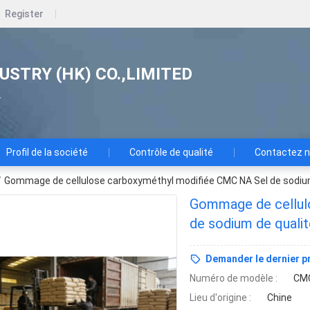
Register
USTRY (HK) CO.,LIMITED
.
Profil de la société
Contrôle de qualité
Contactez 
/
Gommage de cellulose carboxyméthyl modifiée CMC NA Sel de sodium
Gommage de cellul
de sodium de qualit
Demander le dernier pr
Numéro de modèle :
CM
Lieu d'origine :
Chine