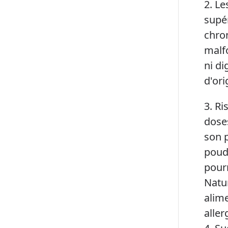
2. Le
supé
chro
malfo
ni di
d'ori
3. Ri
dose
son p
poudr
pourr
Natur
alime
aller