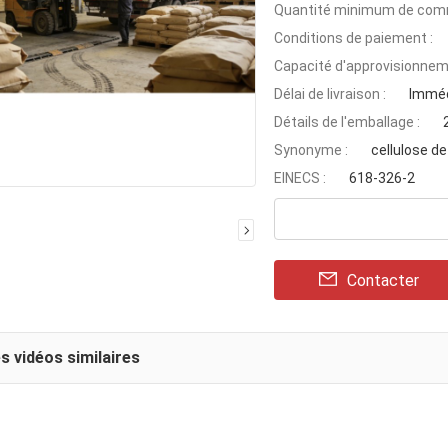
Quantité minimum de com
Conditions de paiement :
Capacité d'approvisionnem
Délai de livraison :
Imméd
Détails de l'emballage :
Synonyme :
cellulose d
EINECS :
618-326-2
Contacter
s vidéos similaires