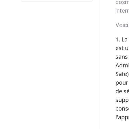
cosmé
inter
Voici
1. La
est u
sans 
Admi
Safe)
pour
de sé
supp
cons
l'app