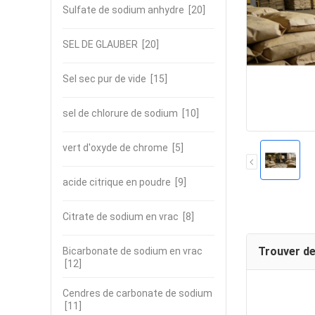
Sulfate de sodium anhydre
[20]
SEL DE GLAUBER
[20]
Sel sec pur de vide
[15]
sel de chlorure de sodium
[10]
vert d'oxyde de chrome
[5]
acide citrique en poudre
[9]
Citrate de sodium en vrac
[8]
Trouver de
Bicarbonate de sodium en vrac
[12]
Cendres de carbonate de sodium
[11]