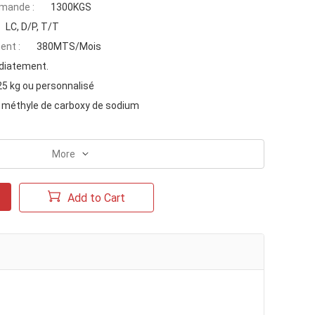
mande :
1300KGS
LC, D/P, T/T
ent :
380MTS/Mois
iatement.
25 kg ou personnalisé
e méthyle de carboxy de sodium
More
Add to Cart