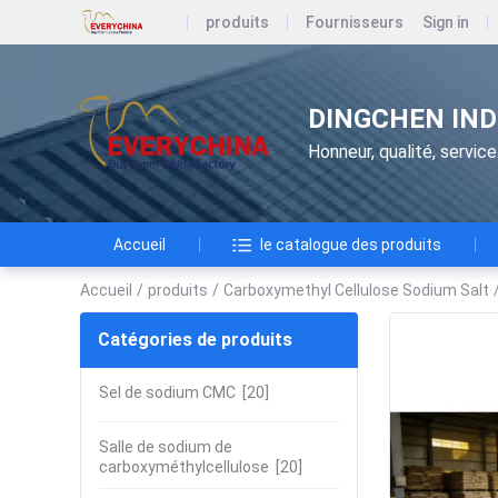
produits
Fournisseurs
Sign in
DINGCHEN IND
Honneur, qualité, service
Accueil
le catalogue des produits
Accueil
/
produits
/
Carboxymethyl Cellulose Sodium Salt
Catégories de produits
Sel de sodium CMC
[20]
Salle de sodium de
carboxyméthylcellulose
[20]