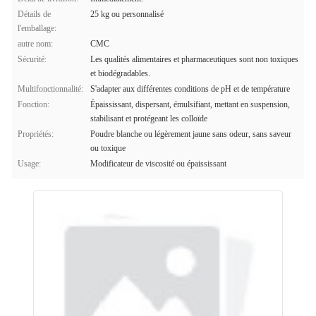
Détails de
25 kg ou personnalisé
l'emballage:
autre nom:
CMC
Sécurité:
Les qualités alimentaires et pharmaceutiques sont non toxiques
et biodégradables.
Multifonctionnalité:
S'adapter aux différentes conditions de pH et de température
Fonction:
Épaississant, dispersant, émulsifiant, mettant en suspension,
stabilisant et protégeant les colloïde
Propriétés:
Poudre blanche ou légèrement jaune sans odeur, sans saveur
ou toxique
Usage:
Modificateur de viscosité ou épaississant