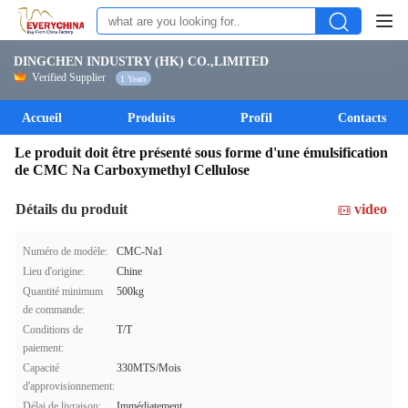
DINGCHEN INDUSTRY (HK) CO.,LIMITED
Verified Supplier
1 Years
Accueil
Produits
Profil
Contacts
Le produit doit être présenté sous forme d'une émulsification
de CMC Na Carboxymethyl Cellulose
Détails du produit
video
Numéro de modèle:
CMC-Na1
Lieu d'origine:
Chine
Quantité minimum
500kg
de commande:
Conditions de
T/T
paiement:
Capacité
330MTS/Mois
d'approvisionnement:
Délai de livraison:
Immédiatement.