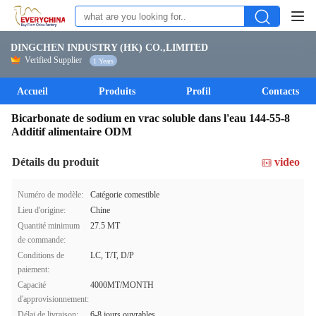
DINGCHEN INDUSTRY (HK) CO.,LIMITED
Verified Supplier
1 Years
Accueil
Produits
Profil
Contacts
Bicarbonate de sodium en vrac soluble dans l'eau 144-55-8
Additif alimentaire ODM
Détails du produit
video
Numéro de modèle:
Catégorie comestible
Lieu d'origine:
Chine
Quantité minimum
27.5 MT
de commande:
Conditions de
LC, T/T, D/P
paiement:
Capacité
4000MT/MONTH
d'approvisionnement:
Délai de livraison:
6-8 jours ouvrables