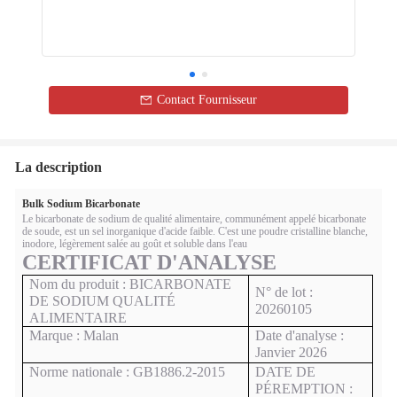
Contact Fournisseur
La description
Bulk Sodium Bicarbonate
Le bicarbonate de sodium de qualité alimentaire, communément appelé bicarbonate
de soude, est un sel inorganique d'acide faible. C'est une poudre cristalline blanche,
inodore, légèrement salée au goût et soluble dans l'eau
CERTIFICAT D'ANALYSE
Nom du produit : BICARBONATE
N° de lot :
DE SODIUM QUALITÉ
20260105
ALIMENTAIRE
Marque : Malan
Date d'analyse :
Janvier 2026
Norme nationale : GB1886.2-2015
DATE DE
PÉREMPTION :