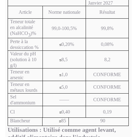
Janvier 2027
Article
Norme nationale
Résultat
Teneur totale
en alcalinité
99,0-100,5%
99,8%
(NaHCO
)%
3
Perte à la
0,20%
0,08%
≤
dessiccation %
Valeur du pH
(solution à 10
8,5
8,2
≤
g/l)
Teneur en
1,0
CONFORME
≤
arsenic
Teneur en
5,0
CONFORME
≤
métaux lourds
Sel
——
CONFORME
d'ammonium
Cl
0,40
0,19
≤
Blancheur
85
90
≥
Utilisations : Utilisé comme agent levant,