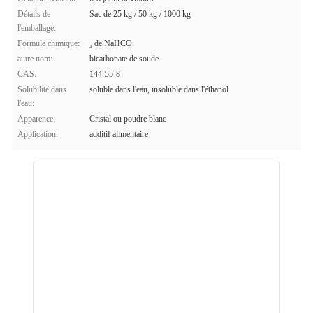
Détails de
Sac de 25 kg / 50 kg / 1000 kg
l'emballage:
Formule chimique:
₃ de NaHCO
autre nom:
bicarbonate de soude
CAS:
144-55-8
Solubilité dans
soluble dans l'eau, insoluble dans l'éthanol
l'eau:
Apparence:
Cristal ou poudre blanc
Application:
additif alimentaire