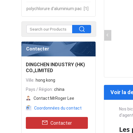
polychlorure d'aluminium pac
[1]
Contacter
DINGCHEN INDUSTRY (HK)
CO.,LIMITED
Ville:
hong kong
Pays / Région:
china
Voir la d
Contact:
MrRoger Lee
Coordonnées du contact
Nos bic
d'agent
Contacter
Les 