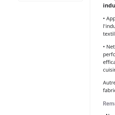
indu
• App
l'ind
texti
• Net
perfo
effic
cuisi
Autre
fabri
Rema