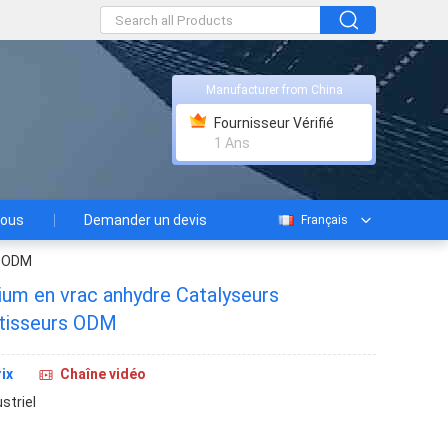
Manufacturer from China
Fournisseur Vérifié
1 Ans
nous
Demander un devis
Français
s ODM
ium en vrac anhydre Catalyseurs
rtisseurs ODM
ix
Chaîne vidéo
striel