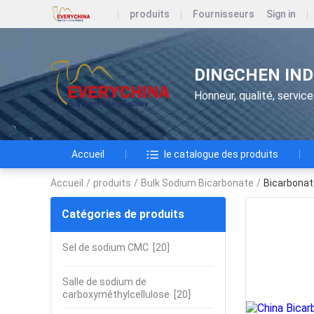
produits
Fournisseurs
Sign in
DINGCHEN IND
Honneur, qualité, service
Accueil
le catalogue des produits
Accueil
/
produits
/
Bulk Sodium Bicarbonate
/
Bicarbonat
Catégories de produits
Sel de sodium CMC
[20]
Salle de sodium de
carboxyméthylcellulose
[20]