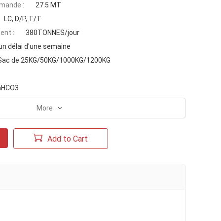
mande :
27.5 MT
LC, D/P, T/T
ent :
380TONNES/jour
un délai d'une semaine
Sac de 25KG/50KG/1000KG/1200KG
aHCO3
More
Add to Cart