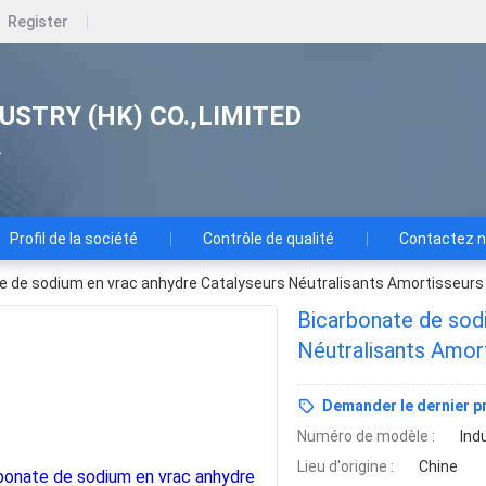
Register
USTRY (HK) CO.,LIMITED
.
Profil de la société
Contrôle de qualité
Contactez 
e de sodium en vrac anhydre Catalyseurs Néutralisants Amortisseur
Bicarbonate de sod
Néutralisants Amo
Demander le dernier pr
Numéro de modèle :
Indu
Lieu d'origine :
Chine