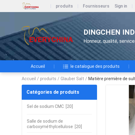
produits
Fournisseurs
Sign in
DINGCHEN IND
Honneur, qualité, service
Accueil
le catalogue des produits
Accueil
/
produits
/
Glauber Salt
/
Matière première de sul
Catégories de produits
Sel de sodium CMC
[20]
Salle de sodium de
carboxyméthylcellulose
[20]