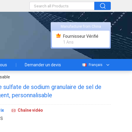
Manufacturer from China
Fournisseur Vérifié
1 Ans
nous
Demander un devis
Français
isable
 sulfate de sodium granulaire de sel de
ent, personnalisable
ix
Chaîne vidéo
SS