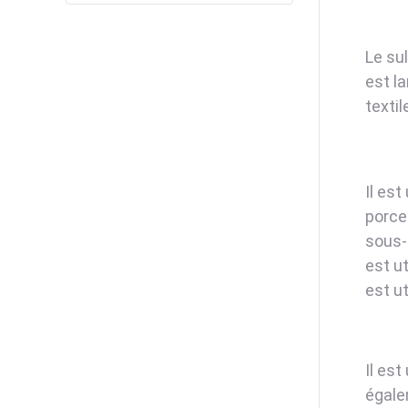
Le su
est la
texti
Il est
porcel
sous-p
est ut
est ut
Il es
égalem