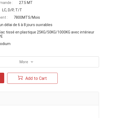
mande :
27.5 MT
LC, D/P, T/T
ent :
7800MTS/Mois
n délai de 6 à 8 jours ouvrables
Sac tissé en plastique 25KG/50KG/1000KG avec intérieur
PE
sodium
More
Add to Cart