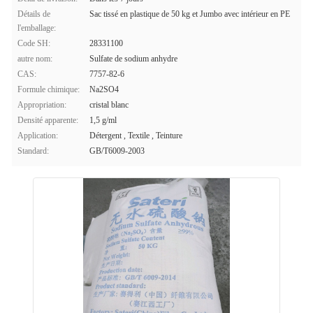
Détails de
Sac tissé en plastique de 50 kg et Jumbo avec intérieur en PE
l'emballage:
Code SH:
28331100
autre nom:
Sulfate de sodium anhydre
CAS:
7757-82-6
Formule chimique:
Na2SO4
Appropriation:
cristal blanc
Densité apparente:
1,5 g/ml
Application:
Détergent , Textile , Teinture
Standard:
GB/T6009-2003