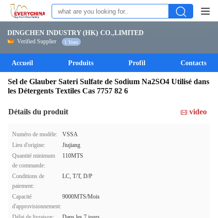
DINGCHEN INDUSTRY (HK) CO.,LIMITED
Verified Supplier
1 Years
Accueil
Produits
Profil
Contacts
Sel de Glauber Sateri Sulfate de Sodium Na2SO4 Utilisé dans
les Détergents Textiles Cas 7757 82 6
Détails du produit
video
Numéro de modèle:
VSSA
Lieu d'origine:
Jiujiang
Quantité minimum
110MTS
de commande:
Conditions de
LC, T/T, D/P
paiement:
Capacité
9000MTS/Mois
d'approvisionnement:
Délai de livraison:
Dans les 7 jours