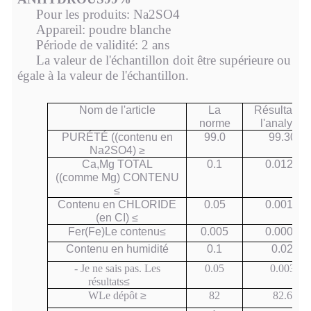
Pour les produits:
Na2SO4
Appareil: poudre blanche
Période de validité:
2 ans
La valeur de l'échantillon doit être supérieure ou
égale à la valeur de l'échantillon.
Nom de l'article
La
Résultat de
norme
l'analyse
PURÉTÉ ((contenu en
99.0
99.
30
Na2SO4) ≥
Ca,Mg TOTAL
0.
1
0.0
12
2
((
comme
Mg) CONTENU
≤
Contenu en CHLORIDE
0.05
0.0
015
(en CI) ≤
Fer
(Fe)
Le contenu
≤
0.00
5
0.00
01
Contenu en humidité
0.1
0.0
2
- Je ne sais pas.
Les
0.
05
0.0
03
résultats
≤
W
Le dépôt
≥
82
82.6