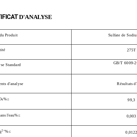
IFICAT
D'ANALYSE
du
Produit
Sulfate de
Sodi
ité
275T
GB
/T
6009-2
yse
Standard
nts d'analyse
Résultats d
O
%
≥
99,3
4
ans l'eau
%
≤
0,003
g
2+
%
≤
0,012