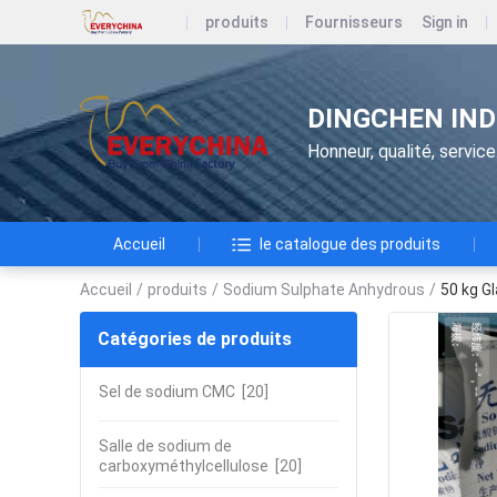
produits
Fournisseurs
Sign in
DINGCHEN IND
Honneur, qualité, service
Accueil
le catalogue des produits
Accueil
/
produits
/
Sodium Sulphate Anhydrous
/
50 kg G
Catégories de produits
Sel de sodium CMC
[20]
Salle de sodium de
carboxyméthylcellulose
[20]