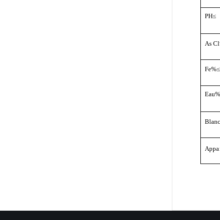
PH
≤
As
Cl
Fe
%
Eau
%
Blanc
Appa