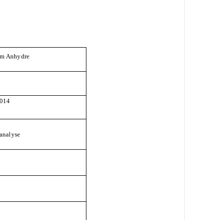
um Anhyd
re
014
'analyse
2