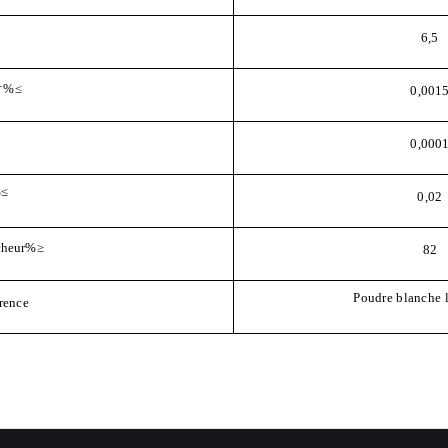
6,5
-
%
≤
0,001
≤
0,000
≤
0,02
heur
%
≥
82
Poudre blanche
rence