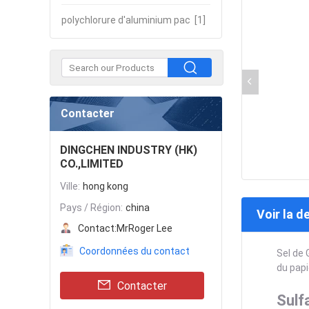
polychlorure d'aluminium pac
[1]
Contacter
DINGCHEN INDUSTRY (HK)
CO.,LIMITED
Ville:
hong kong
Pays / Région:
china
Voir la d
Contact:
MrRoger Lee
Coordonnées du contact
Sel de 
du papi
Contacter
Sulf