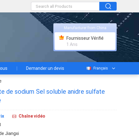
Manufacturer from China
Fournisseur Vérifié
1 Ans
nous
Demander un devis
Français
e
te de sodium Sel soluble anidre sulfate
e
ix
Chaîne vidéo
3
de Jiangxi