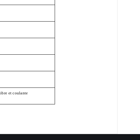
5
1
libre et coulante