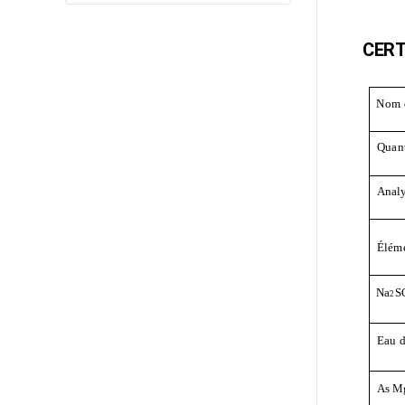
CERT
Nom 
Quant
Anal
Éléme
Na
S
2
Eau
d
As
M