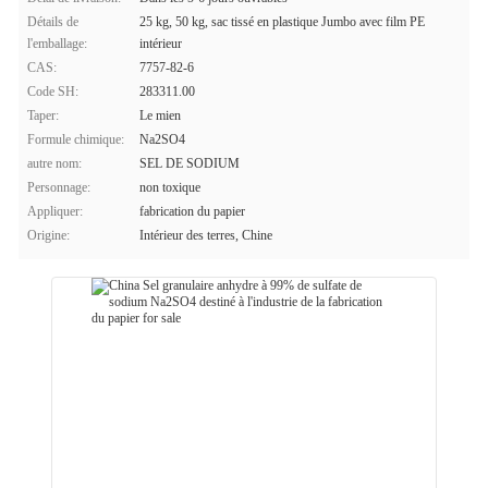
Détails de
25 kg, 50 kg, sac tissé en plastique Jumbo avec film PE
l'emballage:
intérieur
CAS:
7757-82-6
Code SH:
283311.00
Taper:
Le mien
Formule chimique:
Na2SO4
autre nom:
SEL DE SODIUM
Personnage:
non toxique
Appliquer:
fabrication du papier
Origine:
Intérieur des terres, Chine