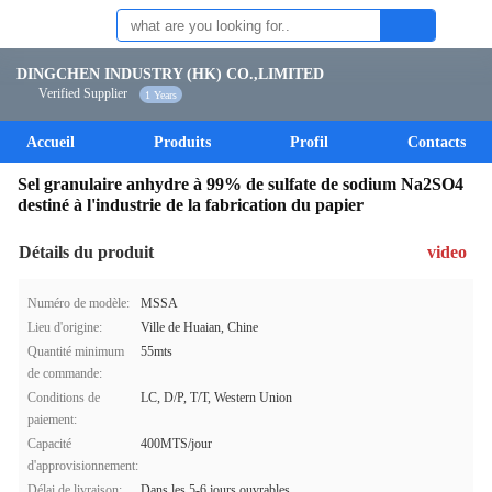
DINGCHEN INDUSTRY (HK) CO.,LIMITED
Verified Supplier
1 Years
Accueil
Produits
Profil
Contacts
Sel granulaire anhydre à 99% de sulfate de sodium Na2SO4
destiné à l'industrie de la fabrication du papier
Détails du produit
video
Numéro de modèle:
MSSA
Lieu d'origine:
Ville de Huaian, Chine
Quantité minimum
55mts
de commande:
Conditions de
LC, D/P, T/T, Western Union
paiement:
Capacité
400MTS/jour
d'approvisionnement:
Délai de livraison:
Dans les 5-6 jours ouvrables