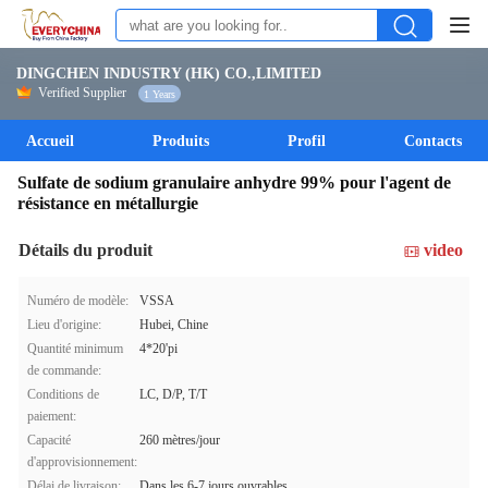
DINGCHEN INDUSTRY (HK) CO.,LIMITED
Verified Supplier
1 Years
Accueil
Produits
Profil
Contacts
Sulfate de sodium granulaire anhydre 99% pour l'agent de
résistance en métallurgie
Détails du produit
video
Numéro de modèle:
VSSA
Lieu d'origine:
Hubei, Chine
Quantité minimum
4*20'pi
de commande:
Conditions de
LC, D/P, T/T
paiement:
Capacité
260 mètres/jour
d'approvisionnement:
Délai de livraison:
Dans les 6-7 jours ouvrables