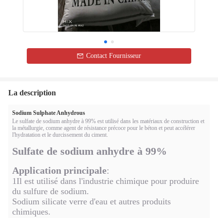
Contact Fournisseur
La description
Sodium Sulphate Anhydrous
Le sulfate de sodium anhydre à 99% est utilisé dans les matériaux de construction et
la métallurgie, comme agent de résistance précoce pour le béton et peut accélérer
l'hydratation et le durcissement du ciment.
Sulfate de sodium anhydre à 99%
Application principale
:
1Il est utilisé dans l'industrie chimique pour produire
du sulfure de sodium.
Sodium silicate verre d'eau et autres produits
chimiques.