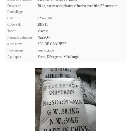
Détails de
50 kg, sac tissé en plastique Jumbo avec film PE intérieur
l'emballage:
CAS:
7757-82-6
Code SH:
283311
Taper:
Viscose
Formule chimique:
Na2SO4
autre nom:
SEL DE GLAUBER
Personnage:
non toxique
Appliquer:
Verre, Détergents, Métallurgie