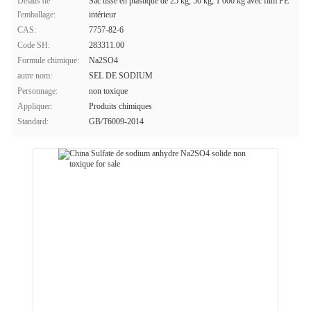
Détails de
Sac tissé en plastique de 25 kg, 50 kg, 1 000 kg avec film PE
l'emballage:
intérieur
CAS:
7757-82-6
Code SH:
283311.00
Formule chimique:
Na2SO4
autre nom:
SEL DE SODIUM
Personnage:
non toxique
Appliquer:
Produits chimiques
Standard:
GB/T6009-2014