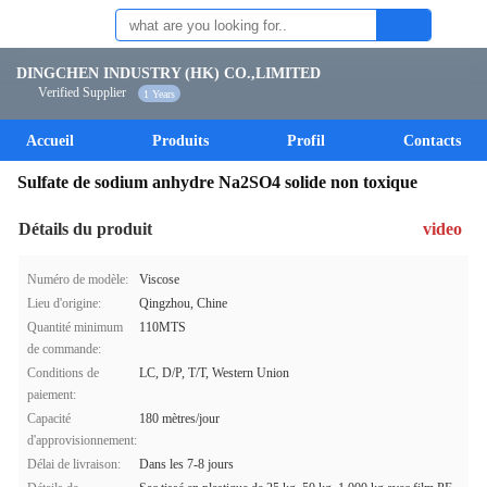
DINGCHEN INDUSTRY (HK) CO.,LIMITED
Verified Supplier
1 Years
Accueil
Produits
Profil
Contacts
Sulfate de sodium anhydre Na2SO4 solide non toxique
Détails du produit
video
Numéro de modèle:
Viscose
Lieu d'origine:
Qingzhou, Chine
Quantité minimum
110MTS
de commande:
Conditions de
LC, D/P, T/T, Western Union
paiement:
Capacité
180 mètres/jour
d'approvisionnement:
Délai de livraison:
Dans les 7-8 jours