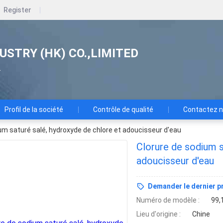
Register
USTRY (HK) CO.,LIMITED
.
Profil de la société
Contrôle de qualité
Contactez 
um saturé salé, hydroxyde de chlore et adoucisseur d'eau
Clorure de sodium s
adoucisseur d'eau
Demander le dernier pr
Numéro de modèle :
99,
Lieu d'origine :
Chine