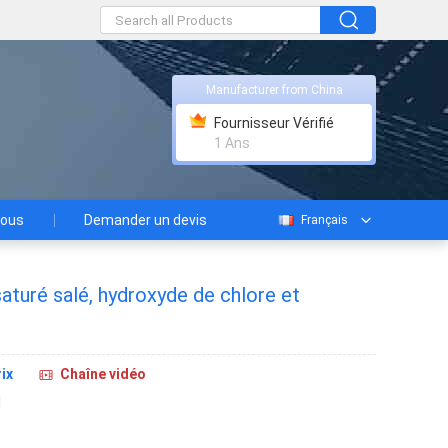
Manufacturer from China
Fournisseur Vérifié
1 Ans
nous
Demander un devis
Français
aturé salé, hydroxyde de chlore et
ix
Chaîne vidéo
1