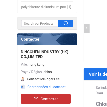
polychlorure d'aluminium pac
[1]
Contacter
DINGCHEN INDUSTRY (HK)
CO.,LIMITED
Ville:
hong kong
Pays / Région:
china
Voir la d
Contact:
MrRoger Lee
Coordonnées du contact
Sel ind
l'eau
Contacter
Chlor