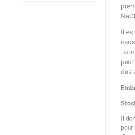
prem
NaCl
Il e
caus
tann
peut
des 
Emba
Stoc
Il do
pour 