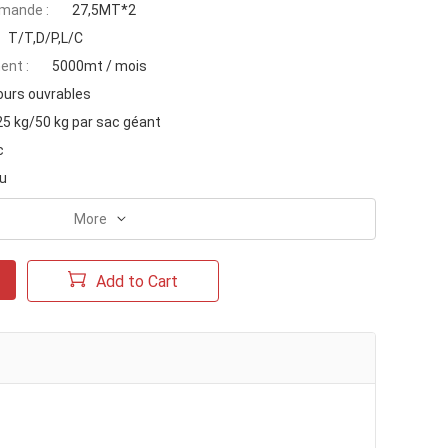
mande :
27,5MT*2
T/T,D/P,L/C
ent :
5000mt / mois
ours ouvrables
25 kg/50 kg par sac géant
c
au
More
Add to Cart