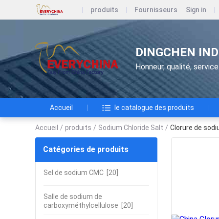
produits
Fournisseurs
Sign in
DINGCHEN IND
Honneur, qualité, service
Accueil
le catalogue des produits
Accueil
/
produits
/
Sodium Chloride Salt
/
Clorure de sodi
Catégories de produits
Sel de sodium CMC
[20]
Salle de sodium de
carboxyméthylcellulose
[20]