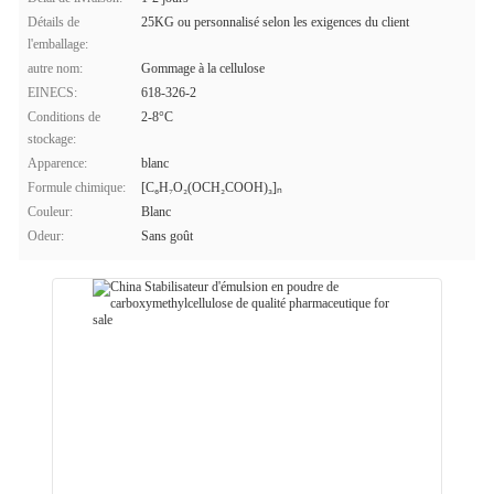
Détails de
25KG ou personnalisé selon les exigences du client
l'emballage:
autre nom:
Gommage à la cellulose
EINECS:
618-326-2
Conditions de
2-8°C
stockage:
Apparence:
blanc
Formule chimique:
[C₆H₇O₂(OCH₂COOH)₃]ₙ
Couleur:
Blanc
Odeur:
Sans goût