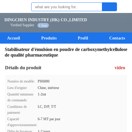
DINGCHEN INDUSTRY (HK) CO.,LIMITED
Verified Supplier
1 Years
Accueil
Produits
Profil
Contacts
Stabilisateur d'émulsion en poudre de carboxymethylcellulose
de qualité pharmaceutique
Détails du produit
video
Numéro de modèle:
PH6000
Lieu d'origine:
Chine, intérieur
Quantité minimum
1-2mt
de commande:
Conditions de
LC, D/P, T/T
paiement:
Capacité
6-7 MT par jour
d'approvisionnement:
Délai de livraison:
1-2 jours