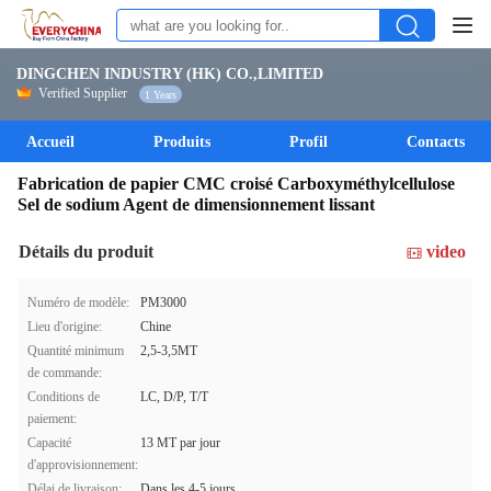
DINGCHEN INDUSTRY (HK) CO.,LIMITED
Verified Supplier
1 Years
Accueil
Produits
Profil
Contacts
Fabrication de papier CMC croisé Carboxyméthylcellulose
Sel de sodium Agent de dimensionnement lissant
Détails du produit
video
Numéro de modèle:
PM3000
Lieu d'origine:
Chine
Quantité minimum
2,5-3,5MT
de commande:
Conditions de
LC, D/P, T/T
paiement:
Capacité
13 MT par jour
d'approvisionnement:
Délai de livraison:
Dans les 4-5 jours