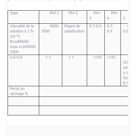
Type
P
M
-1
P
M
-2
P
M
-
P
M
-
P
3
4
5
Viscosité de la
6000-
Degré de
0,7-0,9
0,7-
0,6-
solution à 2 %
7000
substitution
0,9
0,8
(25 °C
Brookfield)
mpa.s
≤
20
4000-
5000
0,6-0,8
≥
≥
≥
≥
≥
≥
95
≥
≥
95
≥
98
(25 °C,
solutio
à 1
%)
6,0-
8,5
Perte au
séchage %