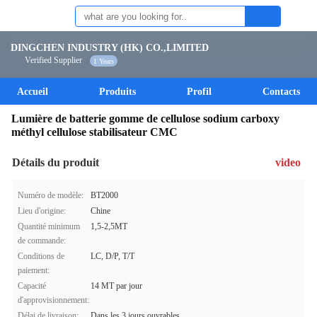
DINGCHEN INDUSTRY (HK) CO.,LIMITED
Verified Supplier
1 Years
Accueil
Produits
Profil
Contacts
Lumière de batterie gomme de cellulose sodium carboxy
méthyl cellulose stabilisateur CMC
Détails du produit
video
Numéro de modèle:
BT2000
Lieu d'origine:
Chine
Quantité minimum
1,5-2,5MT
de commande:
Conditions de
LC, D/P, T/T
paiement:
Capacité
14 MT par jour
d'approvisionnement:
Délai de livraison:
Dans les 3 jours ouvrables