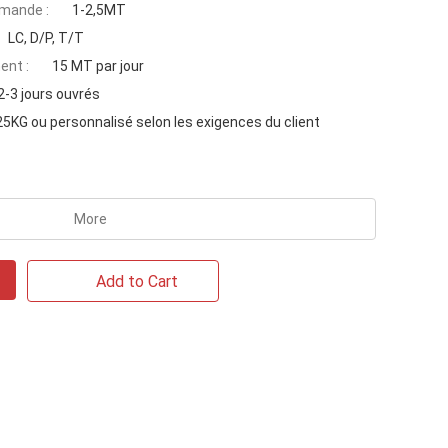
mande :
1-2,5MT
LC, D/P, T/T
ent :
15 MT par jour
2-3 jours ouvrés
25KG ou personnalisé selon les exigences du client
More
Add to Cart