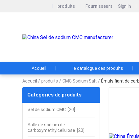
produits
Fournisseurs
Sign in
DIN
Honneur
Accueil
le catalogue des produits
Accueil
/
produits
/
CMC Sodium Salt
/
Émulsifiant de car
Catégories de produits
Sel de sodium CMC
[20]
Salle de sodium de
carboxyméthylcellulose
[20]