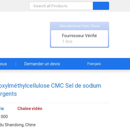
Manufacturer from China
Fournisseur Vérifié
1 Ans
nous
Demander un devis
Français
boxylméthylcellulose CMC Sel de sodium
ergents
ix
Chaîne vidéo
1000
du Shandong, Chine