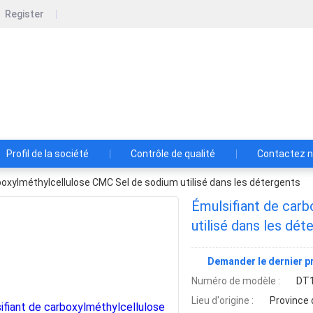
Register
GCHEN INDUSTRY (HK) CO.,LIMITED
, qualité, service.
Profil de la société
Contrôle de qualité
Contactez 
boxylméthylcellulose CMC Sel de sodium utilisé dans les détergents
Émulsifiant de car
utilisé dans les dét
Demander le dernier pr
Numéro de modèle :
DT
Lieu d'origine :
Province 