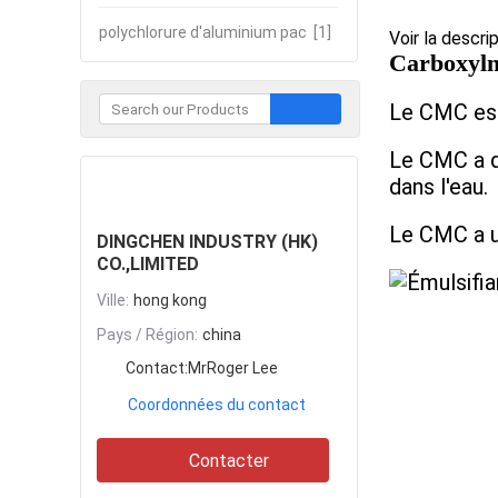
polychlorure d'aluminium pac
[1]
Voir la descri
Carboxylm
Le CMC est
Le CMC a d'
Contacter
dans l'eau.
Le CMC a u
DINGCHEN INDUSTRY (HK)
CO.,LIMITED
Ville:
hong kong
Pays / Région:
china
Contact:
MrRoger Lee
Coordonnées du contact
Contacter