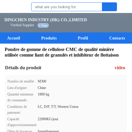
DINGCHEN INDUSTRY (HK) CO.,LIMITED
Verified Supplier
1 Years
Accueil
Produits
Profil
Contacts
Poudre de gomme de cellulose CMC de qualité minière
utilisée comme liant de granulés et inhibiteur de flottaison
Détails du produit
video
Numéro de modèle:
M300
Lieu d'origine:
Chine
Quantité minimum
1800 kg
de commande:
Conditions de
LC, D/P, T/T, Western Union
paiement:
Capacité
22000KG/jour
d'approvisionnement:
Délai de livraison:
Immédiatement.