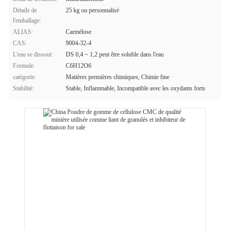
Détails de
25 kg ou personnalisé
l'emballage:
ALIAS:
Carmélose
CAS:
9004-32-4
L'eau se dissout:
DS 0,4 ~ 1,2 peut être soluble dans l'eau
Formule:
C6H12O6
catégorie:
Matières premières chimiques; Chimie fine
Stabilité:
Stable, Inflammable, Incompatible avec les oxydants forts