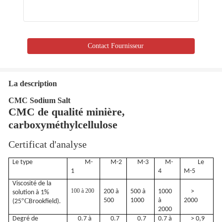
Contact Fournisseur
La description
CMC Sodium Salt
CMC de qualité minière,
carboxyméthylcellulose
Certificat d'analyse
Le type
M-
M-2
M-3
M-
Le
1
4
M-5
Viscosité de la
100 à 200
200 à
500 à
1000
>
solution à 1%
500
1000
à
2000
°C
(25
Brookfield).
2000
Degré de
0.7 à
0.7
0.7
0.7 à
> 0,9