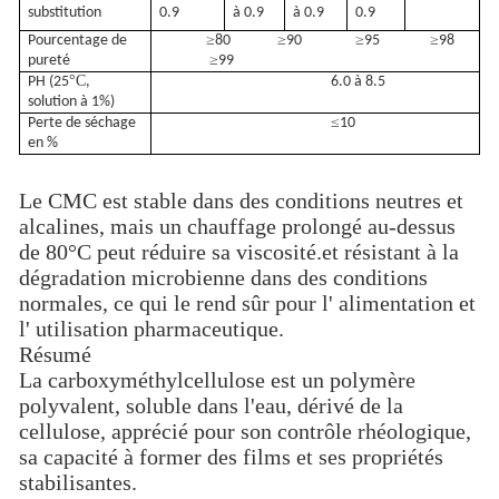
substitution
0.9
à 0.9
à 0.9
0.9
≥
≥
≥
≥
Pourcentage de
80
90
95
98
≥
pureté
99
°C
PH (25
,
6.0 à 8.5
solution à 1%)
≤
Perte de séchage
10
en %
Le CMC est stable dans des conditions neutres et
alcalines, mais un chauffage prolongé au-dessus
de 80°C peut réduire sa viscosité.et résistant à la
dégradation microbienne dans des conditions
normales, ce qui le rend sûr pour l' alimentation et
l' utilisation pharmaceutique.
Résumé
La carboxyméthylcellulose est un polymère
polyvalent, soluble dans l'eau, dérivé de la
cellulose, apprécié pour son contrôle rhéologique,
sa capacité à former des films et ses propriétés
stabilisantes.