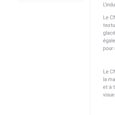
L'ind
Le CM
textu
glacé
égale
pour 
Le C
la ma
et à 
visue