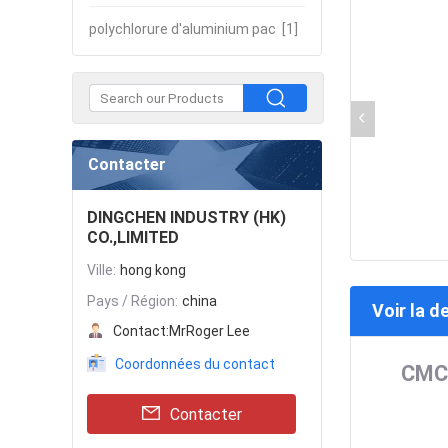
polychlorure d'aluminium pac
[1]
Contacter
DINGCHEN INDUSTRY (HK)
CO.,LIMITED
Ville:
hong kong
Pays / Région:
china
Voir la d
Contact:
MrRoger Lee
Coordonnées du contact
CMC 
Contacter