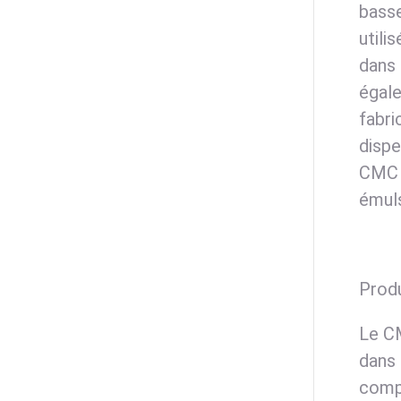
basse
utili
dans 
égale
fabri
dispe
CMC e
émuls
Produ
Le CM
dans 
compr