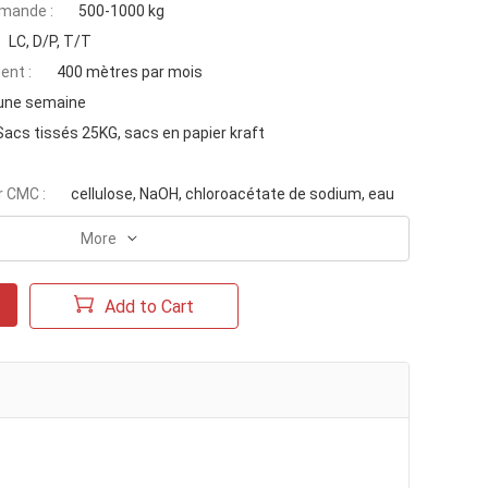
mande :
500-1000 kg
LC, D/P, T/T
ent :
400 mètres par mois
une semaine
Sacs tissés 25KG, sacs en papier kraft
r CMC :
cellulose, NaOH, chloroacétate de sodium, eau
More
Add to Cart