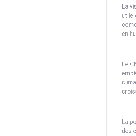
La vi
utile
comes
en hu
Le CM
empêc
clima
crois
La po
des c