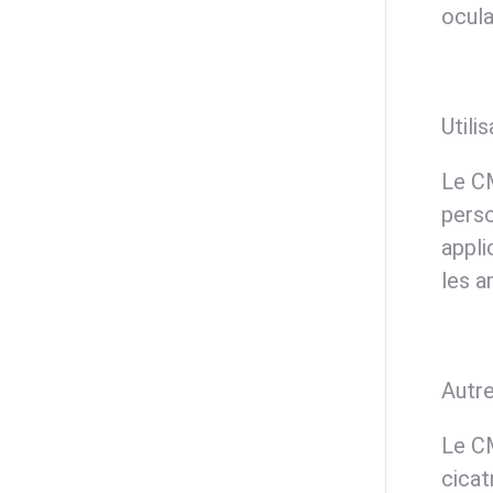
ocula
Utili
Le CM
perso
appli
les a
Autre
Le CM
cicat