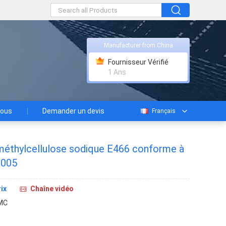
Manufacturer from China
Fournisseur Vérifié
1 Ans
nous
Demander un devis
Français
éthylcellulose sodique E466 conforme à
2005
ix
Chaîne vidéo
MC