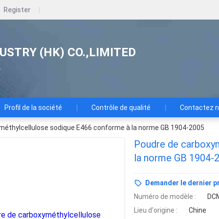
Register
USTRY (HK) CO.,LIMITED
.
Profil de la société
Contrôle de qualité
Contactez 
méthylcellulose sodique E466 conforme à la norme GB 1904-2005
Poudre de carboxym
la norme GB 1904-
Demander le dernier pr
Numéro de modèle :
DC
Lieu d'origine :
Chine