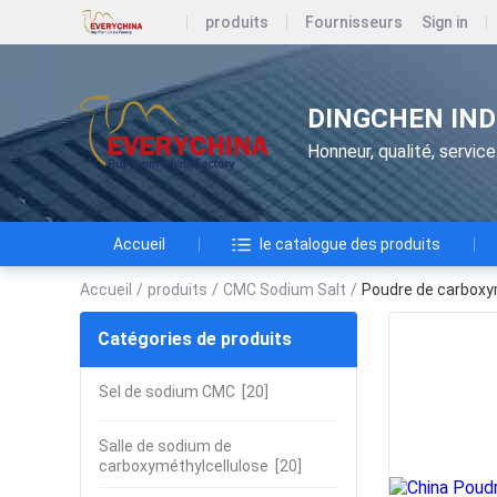
produits
Fournisseurs
Sign in
DINGCHEN IND
Honneur, qualité, service
Accueil
le catalogue des produits
Accueil
/
produits
/
CMC Sodium Salt
/
Poudre de carboxy
Catégories de produits
Sel de sodium CMC
[20]
Salle de sodium de
carboxyméthylcellulose
[20]