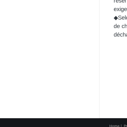
réser
exig
◆Selo
de ch
décha
Home
P