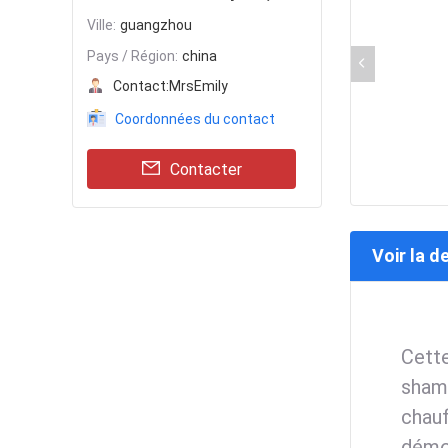
Ville:
guangzhou
Pays / Région:
china
Contact:
MrsEmily
Coordonnées du contact
Contacter
Voir la d
Cette
sham
chau
démou