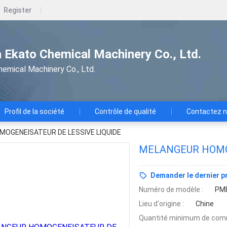
Register
 Ekato Chemical Machinery Co., Ltd.
emical Machinery Co., Ltd.
Profil de la société
Contrôle de qualité
Contactez 
OGENEISATEUR DE LESSIVE LIQUIDE
MELANGEUR HOMOG
Demander le dernier pr
Numéro de modèle :
PM
Lieu d'origine :
Chine
Quantité minimum de com