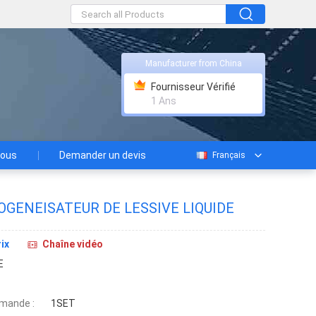
Manufacturer from China
Fournisseur Vérifié
1 Ans
nous
Demander un devis
Français
ENEISATEUR DE LESSIVE LIQUIDE
ix
Chaîne vidéo
E
mande :
1SET