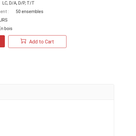
LC, D/A, D/P, T/T
ent :
50 ensembles
OURS
En bois
Add to Cart