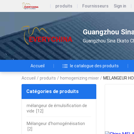
produits
Fournisseurs
Sign in
Guangzhou Sina
Guangzhou Sina Ekato Ch
Accueil
le catalogue des produits
Accueil
/
produits
/
homogenizing mixer
/
MELANGEUR HOM
Catégories de produits
mélangeur de émulsification de
vide
[12]
Mélangeur d'homogénéisation
[2]