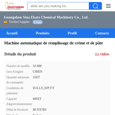
Guangzhou Sina Ekato Chemical Machinery Co., Ltd.
Verified Supplier
1 Years
Accueil
Produits
Profil
Contacts
Machine automatique de remplissage de crème et de pâte
Détails du produit
video
Numéro de modèle:
SJ-600
Lieu d'origine:
CHIEN
Quantité minimum
1SET
de commande:
Conditions de
D/A,L/C,D/P,T/T
paiement:
Capacité
60SET
d'approvisionnement:
Délai de livraison:
60 JOURS