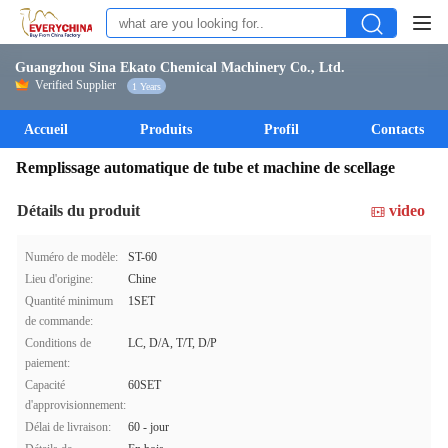
Guangzhou Sina Ekato Chemical Machinery Co., Ltd.
Verified Supplier
1 Years
Accueil
Produits
Profil
Contacts
Remplissage automatique de tube et machine de scellage
Détails du produit
video
Numéro de modèle:
ST-60
Lieu d'origine:
Chine
Quantité minimum
1SET
de commande:
Conditions de
LC, D/A, T/T, D/P
paiement:
Capacité
60SET
d'approvisionnement:
Délai de livraison:
60 - jour