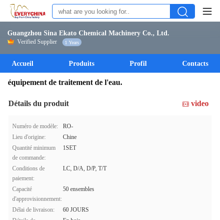
Guangzhou Sina Ekato Chemical Machinery Co., Ltd.
Verified Supplier
1 Years
Accueil
Produits
Profil
Contacts
équipement de traitement de l'eau.
Détails du produit
video
Numéro de modèle:
RO-
Lieu d'origine:
Chine
Quantité minimum
1SET
de commande:
Conditions de
LC, D/A, D/P, T/T
paiement:
Capacité
50 ensembles
d'approvisionnement:
Délai de livraison:
60 JOURS