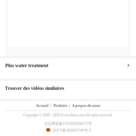
Plus water treatment
Trouver des vidéos similaires
Accueil
Produits
A propos de nous
Copyright © 2009 - 2026 Everychina.com.All rights reserved.
京公网安备11010502046171号
京ICP备2020037340号-5