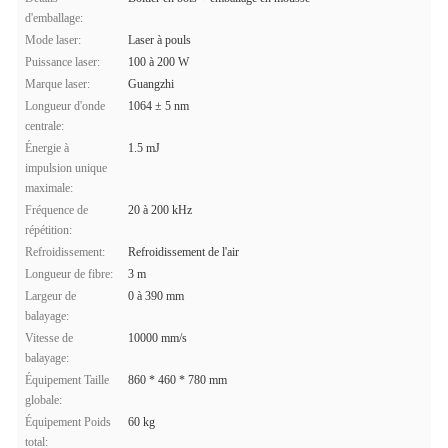
d'emballage:
Mode laser:
Laser à pouls
Puissance laser:
100 à 200 W
Marque laser:
Guangzhi
Longueur d'onde
1064 ± 5 nm
centrale:
Énergie à
1.5 mJ
impulsion unique
maximale:
Fréquence de
20 à 200 kHz
répétition:
Refroidissement:
Refroidissement de l'air
Longueur de fibre:
3 m
Largeur de
0 à 390 mm
balayage:
Vitesse de
10000 mm/s
balayage:
Équipement Taille
860 * 460 * 780 mm
globale:
Équipement Poids
60 kg
total: