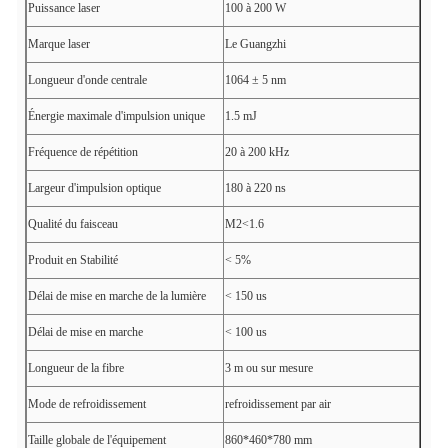
Puissance laser
100 à 200 W
Marque laser
Le Guangzhi
Longueur d'onde centrale
1064 ± 5 nm
Énergie maximale d'impulsion unique
1.5 mJ
Fréquence de répétition
20 à 200 kHz
Largeur d'impulsion optique
180 à 220 ns
Qualité du faisceau
M2<1.6
Produit en Stabilité
< 5%
Délai de mise en marche de la lumière
< 150 us
Délai de mise en marche
< 100 us
Longueur de la fibre
3 m ou sur mesure
Mode de refroidissement
refroidissement par air
Taille globale de l'équipement
860*460*780 mm