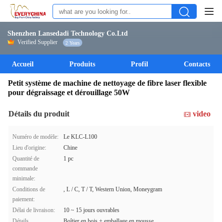
Shenzhen Lansedadi Technology Co.Ltd
Verified Supplier
2 Years
Accueil
Produits
Profil
Contacts
Petit système de machine de nettoyage de fibre laser flexible
pour dégraissage et dérouillage 50W
Détails du produit
video
Numéro de modèle:
Le KLC-L100
Lieu d'origine:
Chine
Quantité de
1 pc
commande
minimale:
Conditions de
, L / C, T / T, Western Union, Moneygram
paiement:
Délai de livraison:
10 ~ 15 jours ouvrables
Détails
Boîtier en bois + emballage en mousse