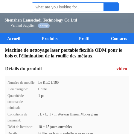
Shenzhen Lansedadi Technology Co.Ltd
Verified Supplier
2 Years
Accueil
Produits
Profil
Contacts
Machine de nettoyage laser portable flexible ODM pour le
bois et l'élimination de la rouille des métaux
Détails du produit
video
Numéro de modèle:
Le KLC-L100
Lieu d'origine:
Chine
Quantité de
1 pc
commande
minimale:
Conditions de
, L / C, T / T, Western Union, Moneygram
paiement:
Délai de livraison:
10 ~ 15 jours ouvrables
Détails
Boîtier en bois + emballage en mousse