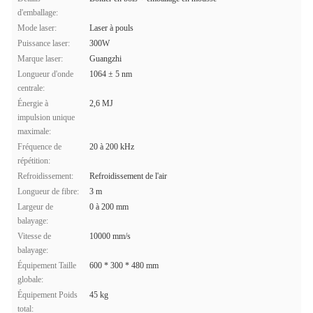
d'emballage:
Mode laser:
Laser à pouls
Puissance laser:
300W
Marque laser:
Guangzhi
Longueur d'onde
1064 ± 5 nm
centrale:
Énergie à
2,6 MJ
impulsion unique
maximale:
Fréquence de
20 à 200 kHz
répétition:
Refroidissement:
Refroidissement de l'air
Longueur de fibre:
3 m
Largeur de
0 à 200 mm
balayage:
Vitesse de
10000 mm/s
balayage:
Équipement Taille
600 * 300 * 480 mm
globale:
Équipement Poids
45 kg
total: