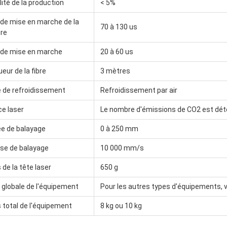
lité de la production
< 5%
 de mise en marche de la
70 à 130 us
ère
i de mise en marche
20 à 60 us
eur de la fibre
3 mètres
 de refroidissement
Refroidissement par air
e laser
Le nombre d'émissions de CO2 est dét
ée de balayage
0 à 250 mm
sse de balayage
10 000 mm/s
 de la tête laser
650 g
e globale de l'équipement
Pour les autres types d'équipements, v
 total de l'équipement
8 kg ou 10 kg