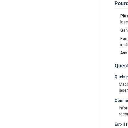
Pourq
Plus
lase
Gara
Fon
ins
Ass
Ques
Quels 
Mach
laser
Commen
Info
reco
Est-il 