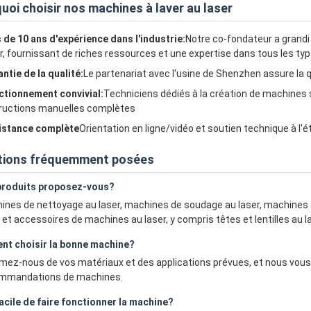
uoi choisir nos machines à laver au laser
 de 10 ans d'expérience dans l'industrie:
Notre co-fondateur a grandi
r, fournissant de riches ressources et une expertise dans tous les ty
ntie de la qualité:
Le partenariat avec l'usine de Shenzhen assure la q
ctionnement convivial:
Techniciens dédiés à la création de machines st
tructions manuelles complètes
istance complète
Orientation en ligne/vidéo et soutien technique à l'
tions fréquemment posées
produits proposez-vous?
ines de nettoyage au laser, machines de soudage au laser, machines 
 et accessoires de machines au laser, y compris têtes et lentilles au l
t choisir la bonne machine?
rmez-nous de vos matériaux et des applications prévues, et nous vous 
mmandations de machines.
facile de faire fonctionner la machine?