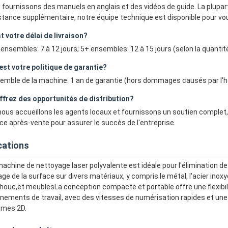
 fournissons des manuels en anglais et des vidéos de guide. La plupar
stance supplémentaire, notre équipe technique est disponible pour vou
t votre délai de livraison?
 ensembles: 7 à 12 jours; 5+ ensembles: 12 à 15 jours (selon la quantité
est votre politique de garantie?
semble de la machine: 1 an de garantie (hors dommages causés par l'h
ffrez des opportunités de distribution?
nous accueillons les agents locaux et fournissons un soutien complet, y
ce après-vente pour assurer le succès de l'entreprise.
cations
achine de nettoyage laser polyvalente est idéale pour l'élimination de la
ge de la surface sur divers matériaux, y compris le métal, l'acier inoxydabl
ouc,et meublesLa conception compacte et portable offre une flexibil
nements de travail, avec des vitesses de numérisation rapides et une
smes 2D.