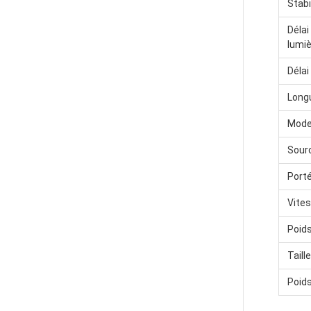
Stabi
Délai
lumi
Déla
Longu
Mode
Sourc
Port
Vite
Poids
Taill
Poids