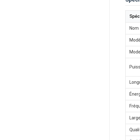
Spéc
Nom d
Modè
Mode
Puis
Longu
Énerg
Fréqu
Large
Quali