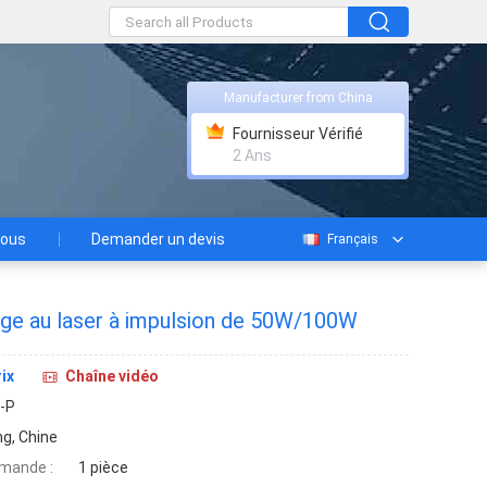
Manufacturer from China
Fournisseur Vérifié
2 Ans
nous
Demander un devis
Français
ge au laser à impulsion de 50W/100W
ix
Chaîne vidéo
-P
g, Chine
mande :
1 pièce