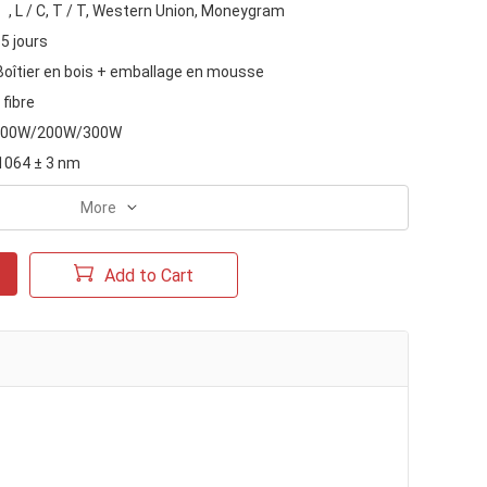
, L / C, T / T, Western Union, Moneygram
5 jours
Boîtier en bois + emballage en mousse
 fibre
100W/200W/300W
1064 ± 3 nm
More
Add to Cart