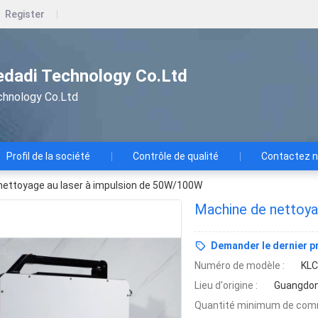
Register
dadi Technology Co.Ltd
chnology Co.Ltd
Profil de la société
Contrôle de qualité
Contactez 
nettoyage au laser à impulsion de 50W/100W
Machine de nettoya
Demander le dernier pr
Numéro de modèle :
KLC
Lieu d'origine :
Guangdon
Quantité minimum de com