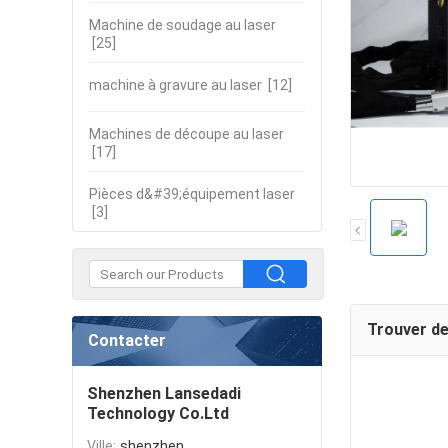
Machine de soudage au laser
[25]
machine à gravure au laser
[12]
Machines de découpe au laser
[17]
Pièces d&#39;équipement laser
[3]
Trouver de
Contacter
Shenzhen Lansedadi
Technology Co.Ltd
Ville:
shenzhen