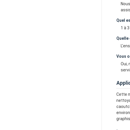
Nous
assi
Quel es
1 à 3
Quelle 
L'en
Vous o
Oui, 
servi
Appli
Cette m
nettoya
caoutch
environ
graphi