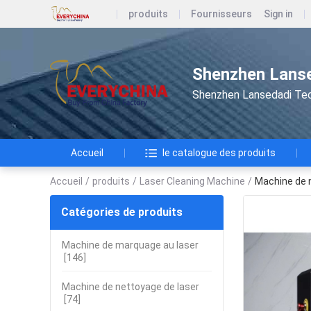
produits
Fournisseurs
Sign in
Shenzhen Lanse
Shenzhen Lansedadi Te
Accueil
le catalogue des produits
Accueil
/
produits
/
Laser Cleaning Machine
/
Machine de 
Catégories de produits
Machine de marquage au laser
[146]
Machine de nettoyage de laser
[74]