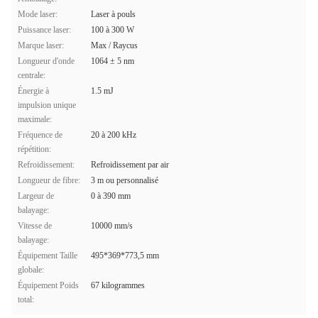
Mode laser:
Laser à pouls
Puissance laser:
100 à 300 W
Marque laser:
Max / Raycus
Longueur d'onde
1064 ± 5 nm
centrale:
Énergie à
1.5 mJ
impulsion unique
maximale:
Fréquence de
20 à 200 kHz
répétition:
Refroidissement:
Refroidissement par air
Longueur de fibre:
3 m ou personnalisé
Largeur de
0 à 390 mm
balayage:
Vitesse de
10000 mm/s
balayage:
Équipement Taille
495*369*773,5 mm
globale:
Équipement Poids
67 kilogrammes
total: