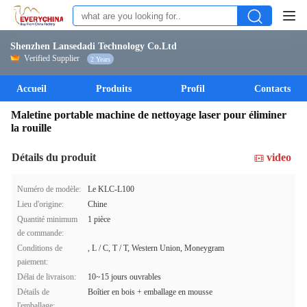
Shenzhen Lansedadi Technology Co.Ltd
Verified Supplier
2 Years
Accueil
Produits
Profil
Contacts
Maletine portable machine de nettoyage laser pour éliminer
la rouille
Détails du produit
video
Numéro de modèle:
Le KLC-L100
Lieu d'origine:
Chine
Quantité minimum
1 pièce
de commande:
Conditions de
, L / C, T / T, Western Union, Moneygram
paiement:
Délai de livraison:
10~15 jours ouvrables
Détails de
Boîtier en bois + emballage en mousse
l'emballage: