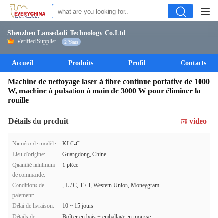
Shenzhen Lansedadi Technology Co.Ltd
Verified Supplier
2 Years
Accueil
Produits
Profil
Contacts
Machine de nettoyage laser à fibre continue portative de 1000
W, machine à pulsation à main de 3000 W pour éliminer la
rouille
Détails du produit
video
Numéro de modèle:
KLC-C
Lieu d'origine:
Guangdong, Chine
Quantité minimum
1 pièce
de commande:
Conditions de
, L / C, T / T, Western Union, Moneygram
paiement:
Délai de livraison:
10 ~ 15 jours
Détails de
Boîtier en bois + emballage en mousse