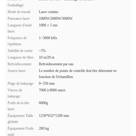
l'emballage:
Mode de travail:
Laser continu
Puissance laser:
1000W/2000W/3000W
Longueur d'onde
1080 ± 5 nm
laser:
Fréquence de
1~5000 kHz
répétition:
Stabilité de sortie:
<5%
Longueur de fibre:
10 m/20 m
Refroidissement:
Refroidissement par eau
Source laser:
Le nombre de points de contrôle doit être déterminé en
fonction de l'échantillon.
Plage de balayage:
0~350 mm
Vitesse de
7000 à 8000 mm/s
balayage:
Poids de la tête
6000g
laser:
Équipement Taille
1230*632*1200 mm
globale:
Équipement Poids
200 kg
total: