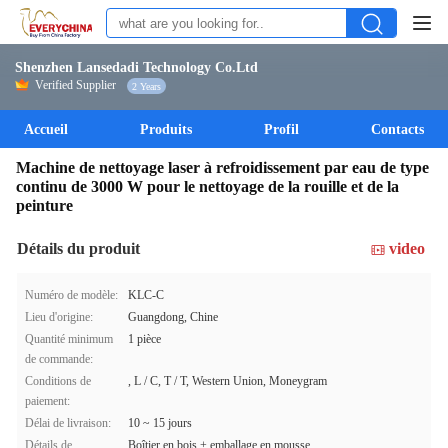
Shenzhen Lansedadi Technology Co.Ltd
Verified Supplier
2 Years
Accueil
Produits
Profil
Contacts
Machine de nettoyage laser à refroidissement par eau de type
continu de 3000 W pour le nettoyage de la rouille et de la
peinture
Détails du produit
video
Numéro de modèle:
KLC-C
Lieu d'origine:
Guangdong, Chine
Quantité minimum
1 pièce
de commande:
Conditions de
, L / C, T / T, Western Union, Moneygram
paiement:
Délai de livraison:
10 ~ 15 jours
Détails de
Boîtier en bois + emballage en mousse