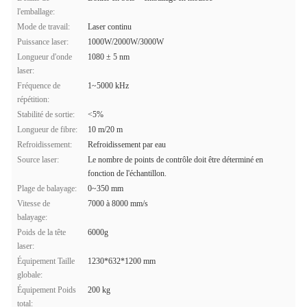
l'emballage:
Mode de travail:
Laser continu
Puissance laser:
1000W/2000W/3000W
Longueur d'onde
1080 ± 5 nm
laser:
Fréquence de
1~5000 kHz
répétition:
Stabilité de sortie:
<5%
Longueur de fibre:
10 m/20 m
Refroidissement:
Refroidissement par eau
Source laser:
Le nombre de points de contrôle doit être déterminé en
fonction de l'échantillon.
Plage de balayage:
0~350 mm
Vitesse de
7000 à 8000 mm/s
balayage:
Poids de la tête
6000g
laser:
Équipement Taille
1230*632*1200 mm
globale:
Équipement Poids
200 kg
total: