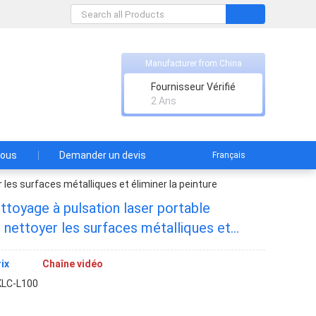
Manufacturer from China
td
Fournisseur Vérifié
2 Ans
nous
Demander un devis
Français
r les surfaces métalliques et éliminer la peinture
ttoyage à pulsation laser portable
our nettoyer les surfaces métalliques et
ix
Chaîne vidéo
KLC-L100