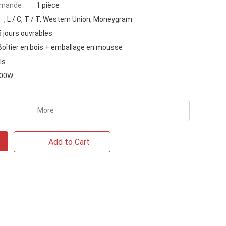
mande :
1 pièce
, L / C, T / T, Western Union, Moneygram
 jours ouvrables
Boîtier en bois + emballage en mousse
ls
300W
More
Add to Cart