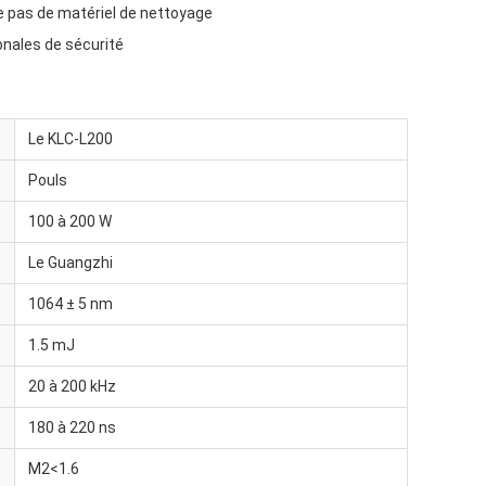
e pas de matériel de nettoyage
onales de sécurité
Le KLC-L200
Pouls
100 à 200 W
Le Guangzhi
1064 ± 5 nm
1.5 mJ
20 à 200 kHz
180 à 220 ns
M2<1.6