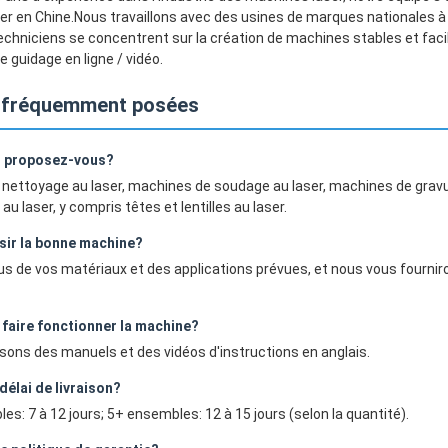
er en Chine.Nous travaillons avec des usines de marques nationales à S
chniciens se concentrent sur la création de machines stables et faci
e guidage en ligne / vidéo.
 fréquemment posées
s proposez-vous?
nettoyage au laser, machines de soudage au laser, machines de gravu
u laser, y compris têtes et lentilles au laser.
ir la bonne machine?
s de vos matériaux et des applications prévues, et nous vous fourni
e faire fonctionner la machine?
sons des manuels et des vidéos d'instructions en anglais.
délai de livraison?
es: 7 à 12 jours; 5+ ensembles: 12 à 15 jours (selon la quantité).