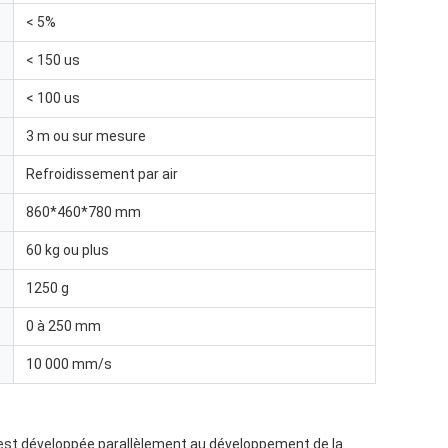
< 5%
< 150 us
< 100 us
3 m ou sur mesure
Refroidissement par air
860*460*780 mm
60 kg ou plus
1250 g
0 à 250 mm
10 000 mm/s
s'est développée parallèlement au développement de la