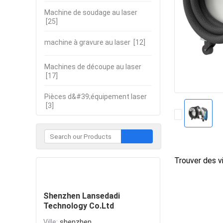
Machine de soudage au laser
[25]
machine à gravure au laser
[12]
Machines de découpe au laser
[17]
Pièces d&#39;équipement laser
[3]
Trouver des vi
Contacter
Shenzhen Lansedadi
Technology Co.Ltd
Ville:
shenzhen