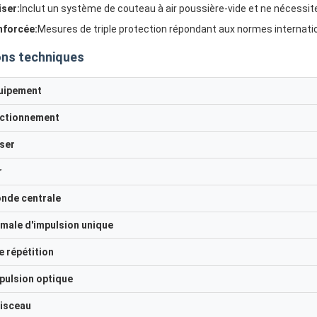
iser:
Inclut un système de couteau à air poussière-vide et ne nécessit
nforcée:
Mesures de triple protection répondant aux normes internati
ons techniques
uipement
ctionnement
ser
r
onde centrale
male d'impulsion unique
 répétition
pulsion optique
aisceau