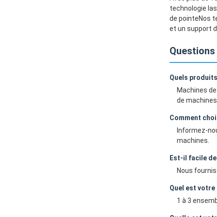
technologie las
de pointeNos te
et un support d
Questions
Quels produit
Machines de 
de machines a
Comment chois
Informez-nou
machines.
Est-il facile d
Nous fournis
Quel est votre 
1 à 3 ensembl