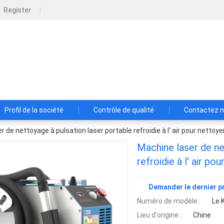
Register
Shenzhen Lansedadi Technology Co.L
Shenzhen Lansedadi Technology Co.Ltd
Profil de la société
Contrôle de qualité
Contactez 
 de nettoyage à pulsation laser portable refroidie à l' air pour nettoye
Machine laser de ne
refroidie à l' air p
éliminer la peinture
Demander le dernier pr
Numéro de modèle :
Le 
Lieu d'origine :
Chine