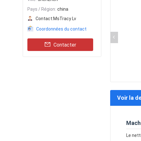
Pays / Région:
china
Contact:
MsTracy Lv
Coordonnées du contact
Contacter
Voir la d
Machi
Le nett