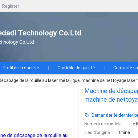
Register
dadi Technology Co.Ltd
chnology Co.Ltd
Profil de la société
Contrôle de qualité
Contactez 
écapage de la rouille au laser métallique, machine de nettoyage lase
Machine de décapage
machine de nettoya
Demander le dernier pr
Numéro de modèle :
Le 
Lieu d'origine :
Chine