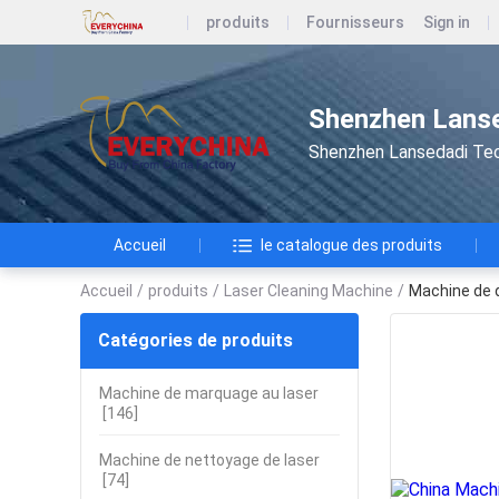
produits
Fournisseurs
Sign in
Shenzhen Lanse
Shenzhen Lansedadi Te
Accueil
le catalogue des produits
Accueil
/
produits
/
Laser Cleaning Machine
/
Machine de d
Catégories de produits
Machine de marquage au laser
[146]
Machine de nettoyage de laser
[74]