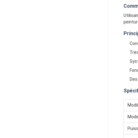
Comme
Utilisa
peintur
Princ
Conc
Très
Syst
Fon
Des 
Spéci
Modè
Mode
Puis