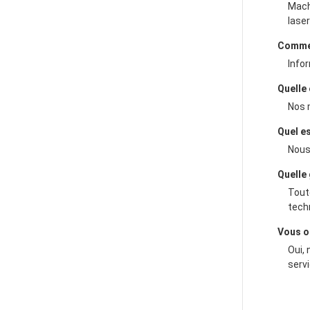
Mach
laser
Commen
Info
Quelle 
Nos 
Quel es
Nous
Quelle
Toute
tech
Vous o
Oui, 
serv