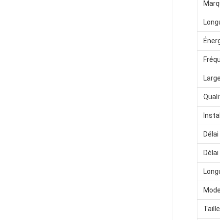
Marq
Longu
Énerg
Fréqu
Large
Quali
Insta
Délai
Déla
Longu
Mode
Taill