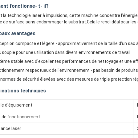
nt fonctionne- t- il?
nt la technologie laser à impulsions, cette machine concentre l'énergie l
e de surface sans endommager le substrat.Cela le rend idéal pour les 
ipaux avantages
eption compacte et légère - approximativement de la taille d'un sac à 
 souple pour une utilisation dans divers environnements de travail
ème stable avec d'excellentes performances de nettoyage et une eff
ctionnement respectueux de l'environnement - pas besoin de produit
normes de sécurité élevées avec des mesures de triple protection ré
fications techniques
le d'équipement
 de fonctionnement
sance laser