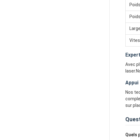
Poids
Poids
Large
Vite
Expert
Avec pl
laser.N
Appui
Nos tec
complet
sur pla
Ques
Quels 