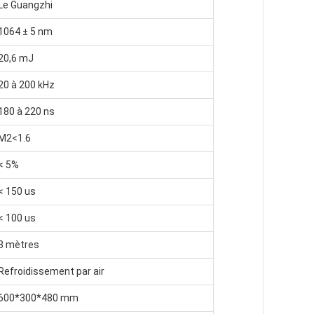
Le Guangzhi
1064 ± 5 nm
20,6 mJ
20 à 200 kHz
180 à 220 ns
M2<1.6
< 5%
< 150 us
< 100 us
3 mètres
Refroidissement par air
600*300*480 mm