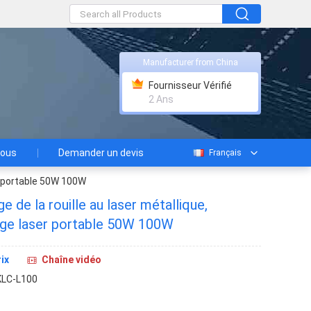
Manufacturer from China
Fournisseur Vérifié
2 Ans
nous
Demander un devis
Français
r portable 50W 100W
 de la rouille au laser métallique,
ge laser portable 50W 100W
ix
Chaîne vidéo
KLC-L100