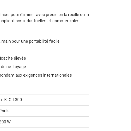
aser pour éliminer avec précision la rouille ou la
applications industrielles et commerciales.
main pour une portabilité facile
icacité élevée
s de nettoyage
pondant aux exigences internationales
Le KLC-L300
Pouls
300 W